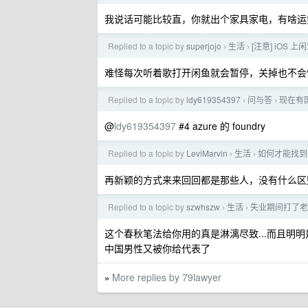
我说话可能比较直，你就出个家具家电，有啥运势给人
Replied to a topic by
superjojo
生活
[注意] iOS
›
›
难怪每次听着歌打开闲鱼就会暂停，关掉也不会
Replied to a topic by
ldy619354397
问与答
现在有国
›
›
@
ldy619354397
#4 azure 的 foundry
Replied to a topic by
LeviMarvin
生活
如何才能找到
›
›
再新颖的方式来来回回都是那些人，没有什么区
Replied to a topic by
szwhszw
生活
失业期间打了老
›
›
这个春秋笔法给你用的真是淋漓尽致...而且明明
中国男性又被你给代表了
More replies by 79lawyer
»