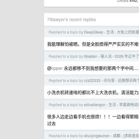
Deals
info,
79lawyer's recent replies
Replied to a topic by
DeepSIeep
生活
大街上的脸
›
›
我能理解怕被晒，但是全脸捂得严严实实的不难
Replied to a topic by
libasten
输入法
2026 年过
›
›
@
cpper
永远都移不到我想要的那两个字中间....
Replied to a topic by
zzz22333
问与答
近期想买两
›
›
小洗衣机转速啥的都比不上大洗衣机，清洁能力
Replied to a topic by
siriusliangcn
生活
早晨骑电动
›
›
很多人边走边看手机也很烦！！！一边看得聚精
过去
Replied to a topic by
shuiyingwuhen
成都
[求助道
›
›