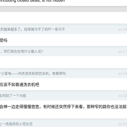
 including closed deals, is not hidden
基尼越来越多了。经常被冷不丁的吓一身冷汗
Jul 2
受吗
半了，你们现在在用什么输入法？
Jul 2
个小家电——内衣洗衣机和饮水机，有推荐吗
Jul 2
应该不如普通洗衣机吧
车时刮了一个大姐
Jul 2
会神一边走得慢慢悠悠，有时候还突然停下来看，那种窄的路你也没法超
友] 一场诡异的入宅仪式
Jul 2