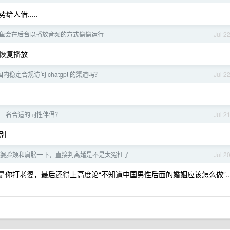
借.....
 上闲鱼会在后台以播放音频的方式偷偷运行
Jul 2
恢复播放
内稳定合规访问 chatgpt 的渠道吗？
Jul 2
一名合适的同性伴侣？
Jul 2
别
婆脸颊和肩膀一下，直接判离婚是不是太冤枉了
Jul 2
是你打老婆，最后还得上高度论“不知道中国男性后面的婚姻应该怎么做”..