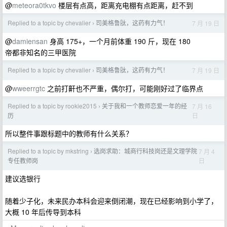
@
meteora0tkvo
楼层有点高，距离充电棚有点距离，赶不到
Replied to a topic by chevalier
司美格鲁肽，这药有力气！
7 月 19 日
›
@
damiensan
身高 175+，一个月前体重 190 斤，现在 180
帝都非知名的三甲医院
Replied to a topic by chevalier
司美格鲁肽，这药有力气！
7 月 19 日
›
@
wweerrgtc
之前打鼾也不严重，偶尔打，可能刚好过了临界点
Replied to a topic by rookie2015
关于我和一个教师恋爱一年的经
7 月 16
›
日
历
所以整件事跟标题中的教师有什么关系？
Replied to a topic by mkstring
选岗求助：城商行科技岗还是文理学院
7 月 4
›
日
专任教师岗
建议选银行
随着少子化，未来民办本科会迎来倒闭潮，现在已经影响到小学了，
大概 10 年后传导到本科