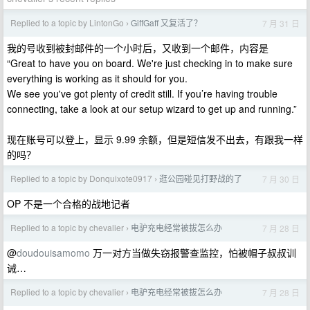
Replied to a topic by LintonGo
GiffGaff 又复活了？
7 月 31 日
›
我的号收到被封邮件的一个小时后，又收到一个邮件，内容是
“Great to have you on board. We're just checking in to make sure
everything is working as it should for you.
We see you've got plenty of credit still. If you’re having trouble
connecting, take a look at our setup wizard to get up and running.”
现在账号可以登上，显示 9.99 余额，但是短信发不出去，有跟我一样
的吗？
Replied to a topic by Donquixote0917
逛公园碰见打野战的了
7 月 30 日
›
OP 不是一个合格的战地记者
Replied to a topic by chevalier
电驴充电经常被拔怎么办
7 月 28 日
›
@
doudouisamomo
万一对方当做失窃报警查监控，怕被帽子叔叔训
诫…
Replied to a topic by chevalier
电驴充电经常被拔怎么办
7 月 28 日
›