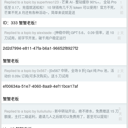
Replied to a topic by superhreo123
芒果 AI - 整站缓存 90%+， 全站 Pro
1
›
天
低至 0.17，充值就送松松！ 10 块钱有几千万 token 可以使用！官方不死，
前
芒果不死,8 月还有各种活动~，简单来说就是送
ID：333 蟹蟹老板！
Replied to a topic by alexissde
[神稳中转] GPT 5.6， 0.09 倍率，送 10
2 天
›
前
刀试用，前字节开发，破千用户稳定运行
2d2d7994-e811-47fa-b6a1-96652f8927f2
蟹蟹老板
Replied to a topic by 0x567
[0x567 中转，全场 9 折] Gpt 纯 Pro 池，活
2 天
›
前
动价 0.09x 订阅(可多次购买)，送 5 刀试用
ef00634a-51e7-4060-8aa9-4ef11bce17af
蟹蟹老板
3
Replied to a topic by liuliuliuliu
新中转站开业，绝不掺水，免费赠送 15 刀
›
天
额度，主打二级返利，邀请几人之后就可以免费用了，甚至可以提现！
前