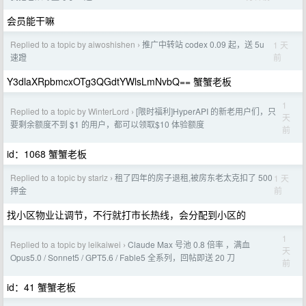
会员能干嘛
Replied to a topic by aiwoshishen
推广中转站 codex 0.09 起，送 5u
1 天
›
前
速蹬
Y3dlaXRpbmcxOTg3QGdtYWlsLmNvbQ== 蟹蟹老板
1
Replied to a topic by WinterLord
[限时福利]HyperAPI 的新老用户们，只
›
天
要剩余额度不到 $1 的用户，都可以领取$10 体验额度
前
id：1068 蟹蟹老板
Replied to a topic by starlz
租了四年的房子退租,被房东老太克扣了 500
1 天
›
前
押金
找小区物业让调节，不行就打市长热线，会分配到小区的
1
Replied to a topic by leikaiwei
Claude Max 号池 0.8 倍率 ，满血
›
天
Opus5.0 / Sonnet5 / GPT5.6 / Fable5 全系列，回帖即送 20 刀
前
id：41 蟹蟹老板