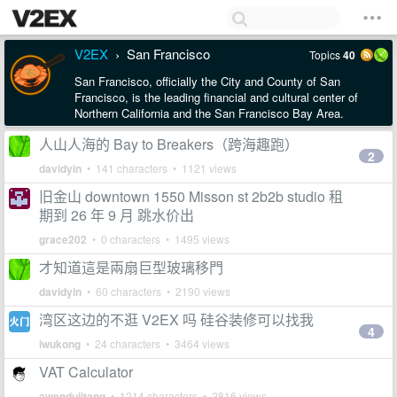
V2EX
San Francisco
Topics
40
›
San Francisco, officially the City and County of San
Francisco, is the leading financial and cultural center of
Northern California and the San Francisco Bay Area.
人山人海的 Bay to Breakers（跨海趣跑）
2
davidyin
• 141 characters • 1121 views
旧金山 downtown 1550 Misson st 2b2b studio 租
期到 26 年 9 月 跳水价出
grace202
• 0 characters • 1495 views
才知道這是兩扇巨型玻璃移門
davidyin
• 60 characters • 2190 views
湾区这边的不逛 V2EX 吗 硅谷装修可以找我
4
iwukong
• 24 characters • 3464 views
VAT Calculator
awendujitang
• 1214 characters • 2816 views