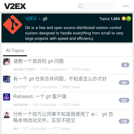
V2EX
git
Topics
1,054
›
Git is a free and open source distributed version control
system designed to handle everything from small to very
large projects with speed and efficiency.
All Topics
请教一个诡异的 git 问题
4
wind3110991
• 1570 characters • 1606 views
有一个 git 仓库合并问题，不知道怎么办才好
20
dys0327
• 124 characters • 2868 views
Rebased, 一个 git 客户端
23
nathanw
• 169 characters • 4393 views
分析一个技巧让同事不知道我使用了 ai ： git 忽
略本地改动文件，实现不提交
18
llej
• 377 characters • 4777 views