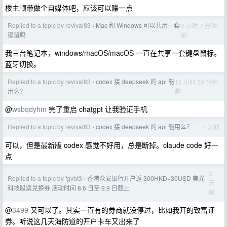
楼主顺带做个自媒体吧，应该可以赚一点
Replied to a topic by revival83
Mac 和 Windows 可以共用一套
4 小时 7 分钟
›
前
键鼠吗
我三台笔记本，windows/macOS/macOS 一直在共享一套键盘鼠标。
蓝牙切换。
Replied to a topic by revival83
codex 接 deepseek 的 api 能
16 小时 50 分钟
›
前
用么？
@
wsbqdyhm
完了重启 chatgpt 让我验证手机
Replied to a topic by revival83
codex 接 deepseek 的 api 能用么？
1 天前
›
可以，但是最新版 codex 感觉不好用，总是断掉。claude code 好一
点
3
Replied to a topic by fgvbt3
香港众安银行开户返 300HKD+30USD 美光
›
天
科技股票兑换券 活动时间 8.6 日至 9.9 日截止
前
@
3499
又可以了。其实一直有的券商就没停过，比如我开的致富证
券。听说这几天海防道的开户卡车又出来了