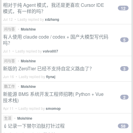
相对于纯 Agent 模式，我还是更喜欢 Cursor IDE
12
模式，有一样的吗？
Jul 12 • Lastly replied by
xdzhang
问与答
•
Moishine
有人使用 claude code / codex + 国产大模型写代码
5
吗？
Jul 1 • Lastly replied by
volvo007
问与答
•
Moishine
新版的 ZeroTier 已经不支持自定义路由了？
3
Jun 16 • Lastly replied by
flynaj
酷工作
•
Moishine
新能源 BMS 系统开发工程师招聘( Python + Vue
2
技术栈)
Apr 11 • Lastly replied by
smomop
生活
•
Moishine
💉记录一下替尔泊肽打针过程
58