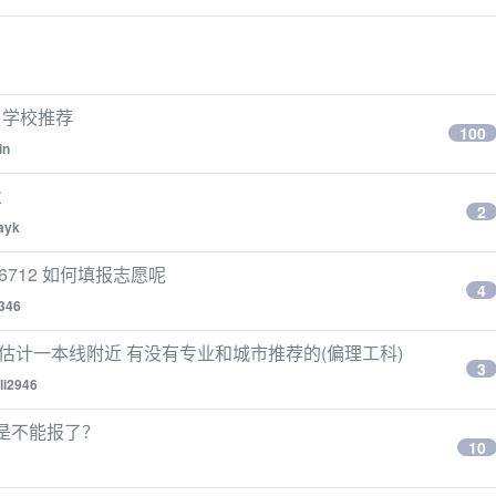
、学校推荐
100
in
业
2
ayk
6712 如何填报志愿呢
4
346
,估计一本线附近 有没有专业和城市推荐的(偏理工科)
3
li2946
不是不能报了？
10