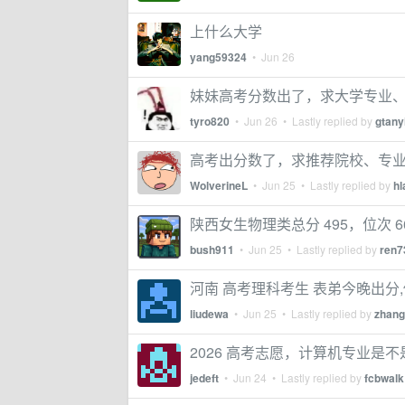
上什么大学
yang59324
•
Jun 26
妹妹高考分数出了，求大学专业
tyro820
•
Jun 26
• Lastly replied by
gtany
高考出分数了，求推荐院校、专
WolverineL
•
Jun 25
• Lastly replied by
hl
陕西女生物理类总分 495，位次 6
bush911
•
Jun 25
• Lastly replied by
ren7
河南 高考理科考生 表弟今晚出分
liudewa
•
Jun 25
• Lastly replied by
zhang
2026 高考志愿，计算机专业是
jedeft
•
Jun 24
• Lastly replied by
fcbwalk