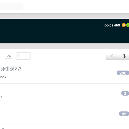
Topics
469
...
24
❮
❯
老师讲课吗？
206
docx
3
94
85