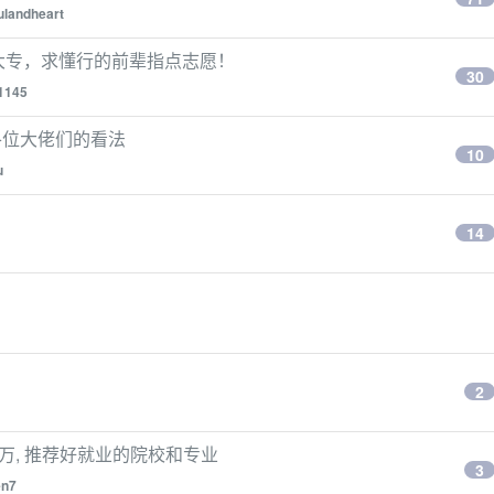
ulandheart
办大专，求懂行的前辈指点志愿！
30
1145
各位大佬们的看法
10
u
14
2
2 万, 推荐好就业的院校和专业
3
en7