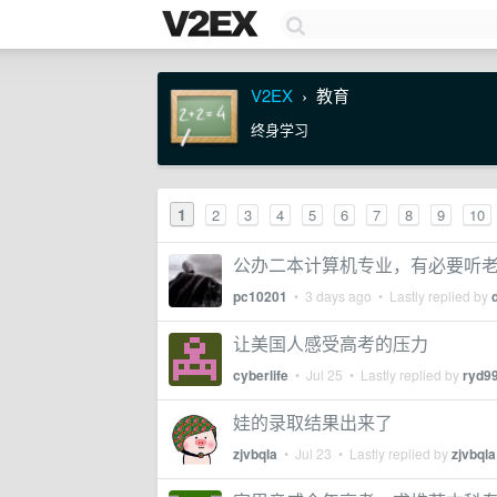
V2EX
教育
›
终身学习
1
2
3
4
5
6
7
8
9
10
公办二本计算机专业，有必要听
pc10201
•
3 days ago
• Lastly replied by
让美国人感受高考的压力
cyberlife
•
Jul 25
• Lastly replied by
ryd9
娃的录取结果出来了
zjvbqla
•
Jul 23
• Lastly replied by
zjvbqla