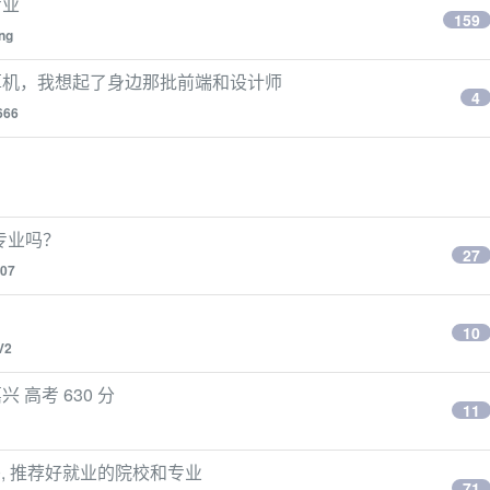
专业
159
ing
算机，我想起了身边那批前端和设计师
4
666
专业吗？
27
07
10
V2
高考 630 分
11
60, 推荐好就业的院校和专业
71