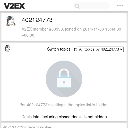
402124773
V2EX member #80390, joined on 2014-11-06 15:44:30
+08:00
Switch topics list
Per 402124773's settings, the topics list is hidden
Deals
info, including closed deals, is not hidden
402124773's recent replies