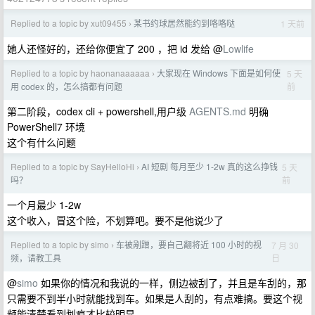
Replied to a topic by xut09455
某书约球居然能约到咯咯哒
1 天前
›
她人还怪好的，还给你便宜了 200 ，把 id 发给 @
Lowlife
Replied to a topic by haonanaaaaaa
大家现在 Windows 下面是如何使
5 天
›
前
用 codex 的，怎么搞都有问题
第二阶段，codex cli + powershell,用户级
AGENTS.md
明确
PowerShell7 环境
这个有什么问题
Replied to a topic by SayHelloHi
AI 短剧 每月至少 1-2w 真的这么挣钱
5 天
›
前
吗？
一个月最少 1-2w
这个收入，冒这个险，不划算吧。要不是他说少了
Replied to a topic by simo
车被剐蹭，要自己翻将近 100 小时的视
7 月 30
›
日
频，请教工具
@
simo
如果你的情况和我说的一样，侧边被刮了，并且是车刮的，那
只需要不到半小时就能找到车。如果是人刮的，有点难搞。要这个视
频能清楚看到划痕才比较明显。