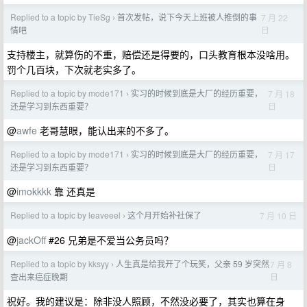
Replied to a topic by TieSg
首次发帖，说下今天上班被人推倒的事
7 月 22
›
日
情吧
支持楼主，就算伤的不重，赔偿还是得要的，口头教育根本没啥用。
罚个几百块，下次就老实多了。
Replied to a topic by mode171
实习的时候到底是大厂的经历重要，
7 月 18
›
日
还是学习到东西重要？
@
awfe
老哥慧眼，能认出来的不多了。
Replied to a topic by mode171
实习的时候到底是大厂的经历重要，
7 月 17
›
日
还是学习到东西重要？
@
imokkkk
靠 还真是
Replied to a topic by leaveeel
这个月开始补社保了
7 月 10 日
›
@
jackOff
#26 兄弟是不爱当公务员吗？
Replied to a topic by kksyy
人生真是给我开了个玩笑，父亲 59 岁突然
7 月 8
›
日
查出来癌症晚期
祝好。我的建议是：除非没人照顾，不然没必要了，其实也算在身