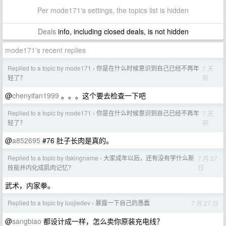
Per mode171's settings, the topics list is hidden
Deals
info, including closed deals, is not hidden
mode171's recent replies
Replied to a topic by mode171
你是在什么时候意识到自己已经不再年
7 天
›
前
轻了？
@
chenyifan1999
。。。这个要去检查一下吧
Replied to a topic by mode171
你是在什么时候意识到自己已经不再年
7 天
›
前
轻了？
@
a852695
#76 肚子长肉是真的。
Replied to a topic by itskingname
大家成年以后，还有没有学什么新
7 月 27
›
日
技能并内化成肌肉记忆？
武术，内家拳。
Replied to a topic by luojiedev
暴露一下自己的愚蠢
7 月 27 日
›
@
sangbiao
都设计成一样，怎么卖你原装充电线？