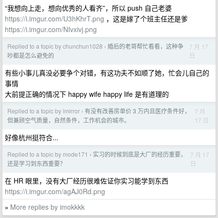
“我想向上走，想向优秀的人看齐”，所以 push 自己老婆
https://i.imgur.com/U3hKhrT.png
，这是嫁了个班主任还是爹
https://i.imgur.com/NIvxivj.png
Replied to a topic by chunchun1028
婚后的老哥帮忙看看，这种争
7 月 17
›
日
吵都是怎么避免的
有些小事儿真没必要争个对错，有这功夫不如顺了她，忙会儿自己的
事情
大前提正确的情况下 happy wife happy life 是有道理的
Replied to a topic by imirror
有没有改善房单价 3 万内且医疗条件好，
7 月
›
17 日
但兼顾空气质量，自然条件，工作机会的城市。
好像杭州挺符合...
Replied to a topic by mode171
实习的时候到底是大厂的经历重要，
7 月 17
›
日
还是学习到东西重要？
在 HR 眼里，没有大厂经历很难佐证你实习能学到东西
https://i.imgur.com/agAJ0Rd.png
More replies by imokkkk
»