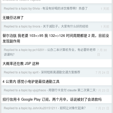
Replied to a topic by 0livia
有没有好喝的冰饮推荐啊！热昏了
1 天前
›
无糖芬达神了
Replied to a topic by linora
关于减肚子，大家有什么好的经验
1 天前
›
替尔泊肽 我老婆 103=>95 我 132=>126 时间周期都是 2 周，目前没
发现副作用
Replied to a topic by pc10201
公办二本计算机专业，有必要听老师
7 月 30
›
日
讲课吗？
大概率还在教 JSP 这种
Replied to a topic by sprit
深圳短距离通勤交通方案推荐
7 月 24 日
›
4 公里内 感觉小电驴是最佳通勤工具
Replied to a topic by ujujzhaos
用银行卡支付 claude 第二次第二天
7 月 23 日
›
招行信用卡 Google Play 订阅，两个月卒，话说被封了会退款吗
Replied to a topic by JohnXu20151211
如何让对象忙起来？
7 月 21 日
›