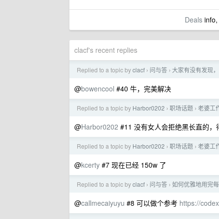
Deals
info,
clacf's recent replies
Replied to a topic by
clacf
问与答
大家有没有发现，
›
›
@
bowencool
#40 牛，完美解决
Replied to a topic by
Harbor0202
职场话题
老婆工
›
›
@
Harbor0202
#11 没有女人会拒绝黑长直的，
Replied to a topic by
Harbor0202
职场话题
老婆工
›
›
@
kcerty
#7 现在已经 150w 了
Replied to a topic by
clacf
问与答
如何优雅地用完每周
›
›
@
callmecaiyuyu
#8 可以做个参考
https://code