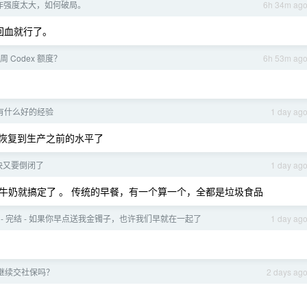
作强度太大，如何破局。
6h 34m ag
回血就行了。
 Codex 额度？
6h 53m ag
有什么好的经验
1 day ag
是恢复到生产之前的水平了
快又要倒闭了
1 day ag
牛奶就搞定了 。 传统的早餐，有一个算一个，全都是垃圾食品
 - 完结 - 如果你早点送我金镯子，也许我们早就在一起了
1 day ag
继续交社保吗？
2 days ag