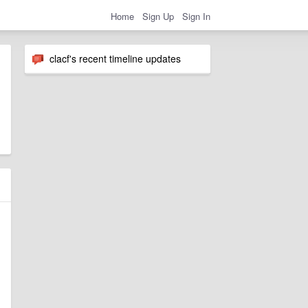
Home
Sign Up
Sign In
clacf's recent timeline updates