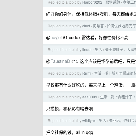
Replied to a topic by
Harbor0202
职场话题
老婆工
›
›
练好你的身体，保持低体脂+腹肌，每天都给她
Replied to a topic by
clacf
问与答
如何优雅地用完每周
›
›
@
heyjei
#1 codex 雷达看，好像性价比不高
Replied to a topic by
linora
生活
关于减肚子，大家
›
›
@
FaustinaD
#15 这个应该是怀孕前后吧，只
Replied to a topic by
Rrrrrr
生活
楼下新开早餐店很
›
›
早餐那有什么好吃的，每天早上一个鸡蛋，一瓶
Replied to a topic by
aaa0009
生活
爱上合租妹子 7
›
›
只摸摸，和私影有啥去呗
Replied to a topic by
wildlynx
生活
失业后，你们会
›
›
把交社保的钱，all in qqq