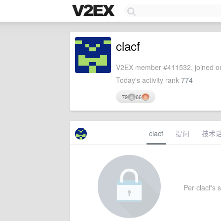
clacf
V2EX member #411532, joined on
Today's activity rank
774
79
66
clacf
提问
技术
Per clacf's s