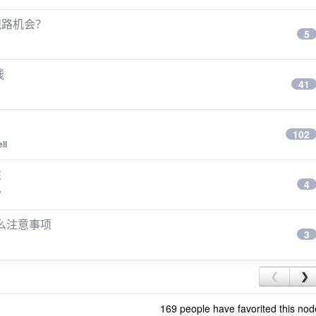
跑路机会？
5
钱
41
102
ll
注
4
W
什么注意事项
3
❮
❯
169 people have favorited this nod