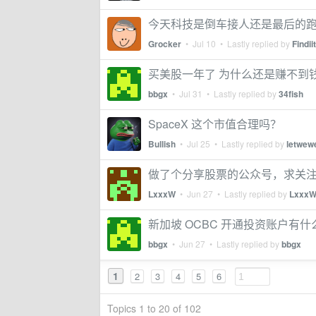
今天科技是倒车接人还是最后的
Grocker
•
Jul 10
• Lastly replied by
Findiit
买美股一年了 为什么还是赚不到
bbgx
•
Jul 31
• Lastly replied by
34fish
SpaceX 这个市值合理吗？
Bullish
•
Jul 25
• Lastly replied by
letwewe
做了个分享股票的公众号，求关
LxxxW
•
Jun 27
• Lastly replied by
Lxxx
新加坡 OCBC 开通投资账户有
bbgx
•
Jun 27
• Lastly replied by
bbgx
1
2
3
4
5
6
Topics 1 to 20 of 102