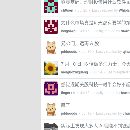
零零基础，理财投资用什么软件 a
ch0sen
•
Jul 26
• Lastly replied by
Whipl
为什么市场真是每天都有要学的
longaiwp
•
Jul 16
• Lastly replied by
s642
兄弟们，远离 A 股！
pddgoods
•
Jul 16
• Lastly replied by
qing
7 月 10 日 16 倍做多海力士，今
meiguozhiguang
•
Jul 14
• Lastly replied
感觉近期美股科技一时半会好不起来，
fingerxie
•
Jul 13
• Lastly replied by
feat
麻了
pddgoods
•
Jul 13
• Lastly replied by
chu
实际上发现大多人 A 股赚不到钱