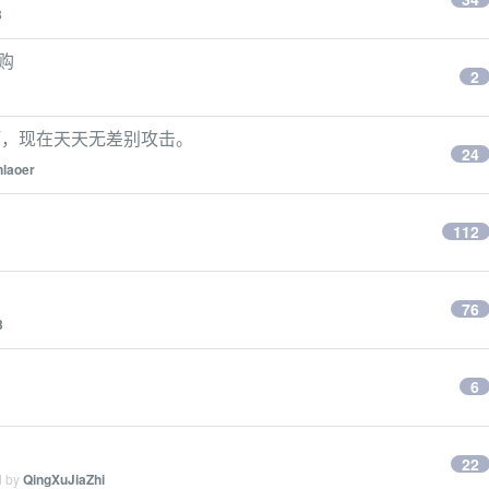
3
申购
2
啊，现在天天无差别攻击。
24
nlaoer
112
76
3
6
22
d by
QingXuJiaZhi