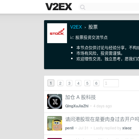
V2EX
股票
›
📈 股票投资交流节点
本节点仅供讨论与经验分享，不构
市场有风险，投资需谨慎。
欢迎理性交流、独立思考，愿我们
1
2
3
4
5
6
加仓 A 股科技
QingXuJiaZhi
•
4 days ago
请问港股现在是要肉身过去开户
penll
•
Jul 31
• Lastly replied by
xiaoz