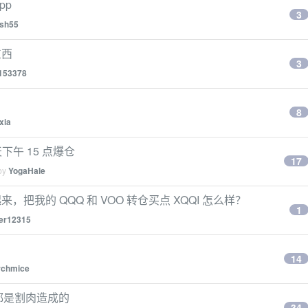
pp
3
ash55
东西
3
153378
8
xia
天下午 15 点爆仓
17
 by
YogaHale
把我的 QQQ 和 VOO 转仓买点 XQQI 怎么样？
1
her12315
14
rchmice
都是割肉造成的
34