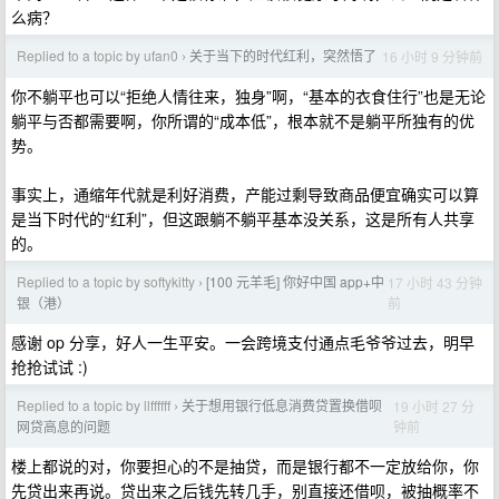
么病？
Replied to a topic by ufan0
关于当下的时代红利，突然悟了
16 小时 9 分钟前
›
你不躺平也可以“拒绝人情往来，独身”啊，“基本的衣食住行”也是无论
躺平与否都需要啊，你所谓的“成本低”，根本就不是躺平所独有的优
势。
事实上，通缩年代就是利好消费，产能过剩导致商品便宜确实可以算
是当下时代的“红利”，但这跟躺不躺平基本没关系，这是所有人共享
的。
Replied to a topic by softykitty
[100 元羊毛] 你好中国 app+中
17 小时 43 分钟
›
前
银（港）
感谢 op 分享，好人一生平安。一会跨境支付通点毛爷爷过去，明早
抢抢试试 :)
Replied to a topic by llffffff
关于想用银行低息消费贷置换借呗
19 小时 27 分
›
钟前
网贷高息的问题
楼上都说的对，你要担心的不是抽贷，而是银行都不一定放给你，你
先贷出来再说。贷出来之后钱先转几手，别直接还借呗，被抽概率不