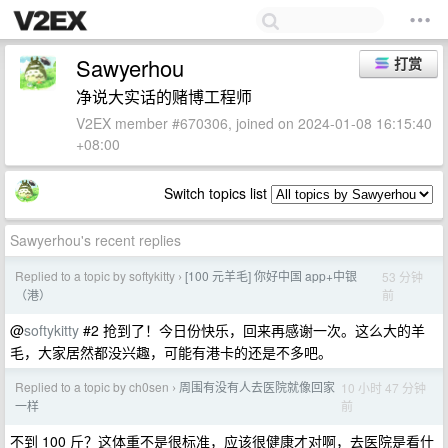
Sawyerhou
打赏
净说大实话的赌博工程师
V2EX member #670306, joined on 2024-01-08 16:15:40
+08:00
Switch topics list
Sawyerhou's recent replies
Replied to a topic by softykitty
[100 元羊毛] 你好中国 app+中银
53 分钟
›
前
（港）
@
softykitty
#2 抢到了！今日份快乐，回来再感谢一次。这么大的羊
毛，大家居然都没兴趣，可能有港卡的还是不多吧。
Replied to a topic by ch0sen
周围有没有人去医院就像回家
10 小时 47 分钟
›
前
一样
不到 100 斤？这体重不是很标准，应该很健康才对啊，去医院是看什