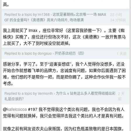
高。
Replied to a topic by lm1368
这就是暑期档+北京唯一一场 IMAX
22 小时
›
34 分钟前
GT 的含金量吗?《奥德赛》周末六场排片, 场场爆满
我上周就买了 imax ，座位非常好（这里容我骄傲一下）。主要《蜘
蛛侠》买晚了，座位还行但场次不好，这次《奥德赛》一放开售票马
上就买了，大不了到时候没空就退掉。
Replied to a topic by dongsuo
开奶茶店经历（四）
1 天前
›
感谢分享，学习了。至于“迫害妄想症”，我个人觉得你没想多，还没
开始合作就想着飞单的品牌方，忠诚度有问题，如果你后面遇到了困
难，他们想的不是帮你一把，而是把你踢了，这种合作伙伴我一般不
考虑。
Replied to a topic by Vermonth
为什么 v 站有这么多人都觉得结婚出彩
2 天
›
前
礼是应该的？
@
kafeicocoa
#197 我不觉得我这个类比有问题，我也不会因为有人
觉得有问题就换掉，我只会觉得抨击我这个类比的人才是真有问题。
就像之前有网友说农夫山泉叛国，因为红色瓶盖致敬的是日本国旗，