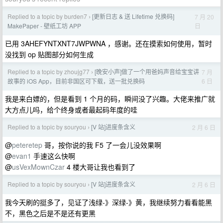
Replied to a topic by burden7
[更新日志 & 送 Lifetime 兑换码]
7 月 20
›
日
MakePaper - 壁纸工坊 APP
已用 3AHEFYNTXNT7JWPWNA ，感谢。还在摸索如何使用，暂时
没找到 op 贴图部分如何生成
Replied to a topic by zhoujg77
[晚安小声]做了一个用爸妈声音给宝宝讲
7 月
›
6 日
故事的 iOS App，目前非国区可下载，送一批兑换码
我是来白嫖的，但是看到 1 个月的码，瞬间没了兴趣。大佬来推广就
大方点儿吗，给个终身或者最起码年度的哇
Replied to a topic by souryou
[V 站]进度条含义
2 月 6 日
›
@
peteretep
哥，按你说的我 F5 了一会儿没效果啊
@
evan1
手速这么快啊
@
usVexMownCzar
4 楼大哥让我也看到了
Replied to a topic by souryou
[V 站]进度条含义
2 月 6 日
›
我今天刷的挺多了，见证了浅绿-》深绿-》黄，我继续努力看看能黑
不，黑色之后是不是还有更黑