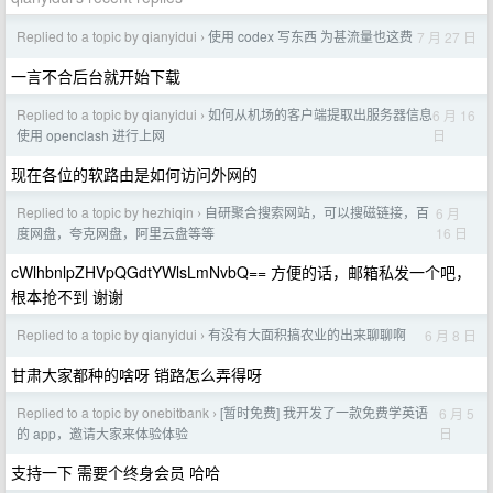
Replied to a topic by qianyidui
使用 codex 写东西 为甚流量也这费
7 月 27 日
›
一言不合后台就开始下载
Replied to a topic by qianyidui
如何从机场的客户端提取出服务器信息
6 月 16
›
日
使用 openclash 进行上网
现在各位的软路由是如何访问外网的
Replied to a topic by hezhiqin
自研聚合搜索网站，可以搜磁链接，百
6 月
›
16 日
度网盘，夸克网盘，阿里云盘等等
cWlhbnlpZHVpQGdtYWlsLmNvbQ== 方便的话，邮箱私发一个吧，
根本抢不到 谢谢
Replied to a topic by qianyidui
有没有大面积搞农业的出来聊聊啊
6 月 8 日
›
甘肃大家都种的啥呀 销路怎么弄得呀
Replied to a topic by onebitbank
[暂时免费] 我开发了一款免费学英语
6 月 5
›
日
的 app，邀请大家来体验体验
支持一下 需要个终身会员 哈哈