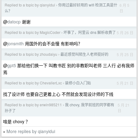
Replied to a topic by qianyidui
你用过最好好用的 wifi 检测工具是什
6 月 5
›
日
么？
@
datocp
谢谢
Replied to a topic by MagicCoder
坏事了，阿里云 dns 解析收费了
5 月 26 日
›
@
jonsmith
用国外的会不会慢 有影响吗？
Replied to a topic by zhoudaiyu
最近感觉叫陌生人老师挺好的
5 月 25 日
›
@
gpt5
那给他们换一下 叫教书匠 别的非教职叫老师 三人行 必有我师
焉
Replied to a topic by ChevalierLxc
装修小白入门贴
5 月 21 日
›
找了设计师 也要自己更着上心 不然就会发现设计师的下线
Replied to a topic by erwin985211
我 chovy, 我学前班的同学都有
5 月 21
›
日
孙子了
啥是 chovy ？
More replies by qianyidui
»