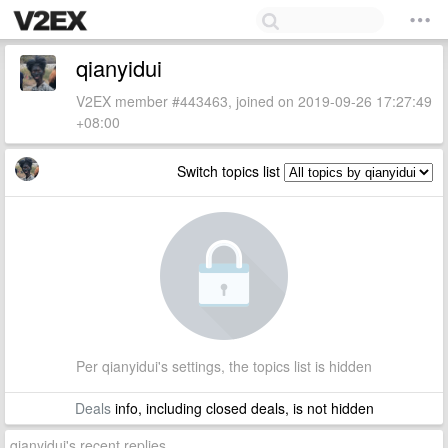
qianyidui
V2EX member #443463, joined on 2019-09-26 17:27:49
+08:00
Switch topics list
Per qianyidui's settings, the topics list is hidden
Deals
info, including closed deals, is not hidden
qianyidui's recent replies