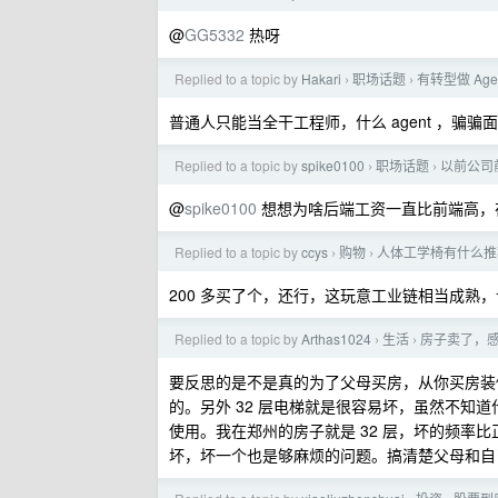
@
GG5332
热呀
Replied to a topic by
Hakari
职场话题
有转型做 Ag
›
›
普通人只能当全干工程师，什么 agent ，骗
Replied to a topic by
spike0100
职场话题
以前公司前
›
›
@
spike0100
想想为啥后端工资一直比前端高，
Replied to a topic by
ccys
购物
人体工学椅有什么推
›
›
200 多买了个，还行，这玩意工业链相当成熟
Replied to a topic by
Arthas1024
生活
房子卖了，
›
›
要反思的是不是真的为了父母买房，从你买房装
的。另外 32 层电梯就是很容易坏，虽然不知
使用。我在郑州的房子就是 32 层，坏的频率
坏，坏一个也是够麻烦的问题。搞清楚父母和自