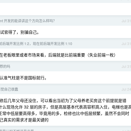
ent 开发的能讲讲这个方向怎么样吗？
Jul 3
骗面试官得了，别骗自己。
后端开发比例 1:2，现在前后端开发比例 1:10
Jul 3
在老板眼里或者市场来看，后端就是比前端重要（失业前端一枚）
荐的吗
Jul 3
，认准气柱是不是国标就行。
感觉自己很蠢
Jul 2
修后几年父母还没住，可以看出当初为了父母养老买房这个前提就是错
道什么现场允许 32 层的房子，但是高层基本代表高容积高入住，电梯也是
比正常中低层要高得多，毕竟用的多，检修也比中低层频繁，虽然不会同时
己真实的需求才是最关键的