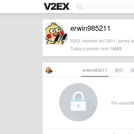
erwin985211
V2EX member #473521, joined on
Today's activity rank
10083
erwin985211
提问
Per erwin985