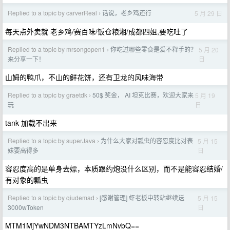
Replied to a topic by carverReal
话说，老乡鸡还行
5 月 29 日
›
每天点外卖就 老乡鸡/赛百味/饭仓粮湘/成都四姐,要吃吐了
Replied to a topic by mrsongopen1
你吃过哪些零食是爱不释手的？
5 月 20
›
日
来分享一下！
山姆的鸭爪，不山的鲜花饼，还有卫龙的风味海带
Replied to a topic by graetdk
50$ 奖金， AI 坦克比赛，欢迎大家来
5 月 19
›
日
玩
tank 加载不出来
Replied to a topic by superJava
为什么大家对瓢虫的容忍度比对表
5 月 15
›
日
妹要高得多
容忍度高的是单身去嫖，本质跟约炮没什么区别，而不是能容忍结婚/
有对象的瓢虫
Replied to a topic by qiudemad
[感谢管理] 虾老板中转站继续送
5 月 15
›
日
3000wToken
MTM1MjYwNDM3NTBAMTYzLmNvbQ==