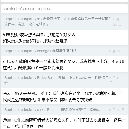
karatsuba's recent replies
Replied to a topic by sr
准备订婚了，因为她妈妈以后要不要长期同住
6 月
›
26 日
这件事，我第一次有点想退了
如果她对你妈也很孝顺，那她是个好女人
如果她只对她妈孝顺，那劝你赶紧跑
Replied to a topic by donege
办理居住证门路
6 月 23 日
›
可以去万能的闲鱼找一个素未蒙面的朋友，或者找房屋中介，不过现
在政策稍微收紧中介一般都会推脱
Replied to a topic by EmberSpirit
吐槽一下某种现状, 关于招聘卡年
6 月 12
›
日
龄
马云：996 是福报。 楼主：我们确实在这个时代里, 被浪潮推着...时
代就是这样的时代, 如果不接受, 你应该去寻求突破
Replied to a topic by carverReal
上班被 @突然觉得一阵恶心
6 月 10 日
›
@
sankeff
以前隔壁组老大就喜欢这样，准时下班去吃饭健身，然后十
二点开始用手机批日报