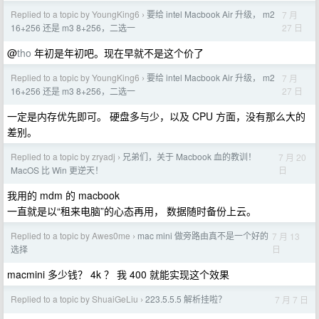
Replied to a topic by YoungKing6
要给 intel Macbook Air 升级， m2
7 月
›
27 日
16+256 还是 m3 8+256，二选一
@
tho
年初是年初吧。现在早就不是这个价了
Replied to a topic by YoungKing6
要给 intel Macbook Air 升级， m2
7 月
›
27 日
16+256 还是 m3 8+256，二选一
一定是内存优先即可。 硬盘多与少，以及 CPU 方面，没有那么大的
差别。
Replied to a topic by zryadj
兄弟们，关于 Macbook 血的教训！
7 月 20
›
日
MacOS 比 Win 更逆天！
我用的 mdm 的 macbook
一直就是以“租来电脑”的心态再用， 数据随时备份上云。
Replied to a topic by Awes0me
mac mini 做旁路由真不是一个好的
7 月 13
›
日
选择
macmini 多少钱？ 4k ？ 我 400 就能实现这个效果
Replied to a topic by ShuaiGeLiu
223.5.5.5 解析挂啦？
7 月 7 日
›