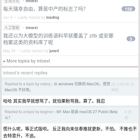
生活方式
•
intoext
每天瑞幸自由，算是中产的标志了吗？
158
Jun 3 • Lastly replied by
loading
人工智能
•
intoext
我还以为大模型的训练语料早就覆盖了 zlib 或安娜
3
档案这类的资料库了呢
May 30 • Lastly replied by
june4
More topics by intoext
»
intoext's recent replies
Replied to a topic by notcry
从 windows 切换到 MacOS，感觉
22 小时 56 分
›
钟前
MacOS 不好用。
哈哈 其实我早就想骂了，就怕果粉骂我，算了。我忍
Replied to a topic by beginor
M1 Max 能装 macOS 27 Public Beta
6 天
›
前
么？
慌什么呢，等正式版呗。 反正我向来信奉推就更新，不怕。 不推也不
去特意升，不追。