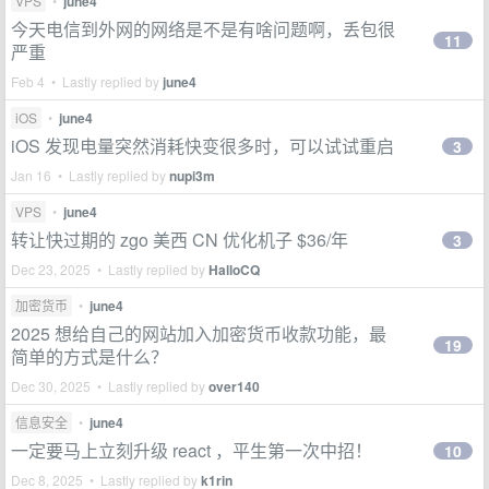
VPS
•
june4
今天电信到外网的网络是不是有啥问题啊，丢包很
11
严重
Feb 4 • Lastly replied by
june4
iOS
•
june4
iOS 发现电量突然消耗快变很多时，可以试试重启
3
Jan 16 • Lastly replied by
nupi3m
VPS
•
june4
转让快过期的 zgo 美西 CN 优化机子 $36/年
3
Dec 23, 2025 • Lastly replied by
HalloCQ
加密货币
•
june4
2025 想给自己的网站加入加密货币收款功能，最
19
简单的方式是什么？
Dec 30, 2025 • Lastly replied by
over140
信息安全
•
june4
一定要马上立刻升级 react ，平生第一次中招！
10
Dec 8, 2025 • Lastly replied by
k1rin