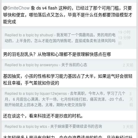
@
SmiteChow
象 ds v4 flash 这种的，已经过了那个可用门槛，只要
够快和便宜，哪怕落后点又怎么，毕竟不是什么任务都要顶级模型才
能完成
19 小时
Replied to a topic by shubuqi
我发明了一个情趣用品，男的用的电
›
13 分钟
动的，上半身的，怎么才能在国内销售呢，直接咸鱼卖有法律风险吗
前
男的羽毛刮乳头？从物理和心理都不是很理解快感点在哪
Replied to a topic by answeryou
关于当前的心态
2 天前
›
基因抽奖，小孩的性格和学习能力基因占了大半，如果运气好会很轻
松且幸福，手气差就如你说的
Replied to a topic by liquan12wjwnss
去年离职，今年入市，学习了几个
3
›
天
月， 6 月底信心满满，大干一场，七月份科技打脸，痛苦流涕，-20 个点，
前
刚开始就走上回本之路，太难，期盼大佬交流指导
还在谈这个，看来科技还不是抄底的时机。
Replied to a topic by wtcs
关于妹妹要不要继续读书的咨询
3 天前
›
太年轻很多人是没有自制力，会白白浪费读书的机会。且没有经过社