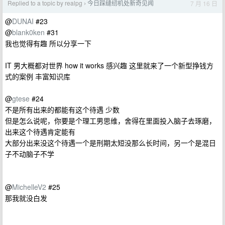
Replied to a topic by realpg
今日踩缝纫机处新奇见闻
7 月 16 日
›
@
DUNAI
#23
@
blank0ken
#31
我也觉得有趣 所以分享一下
IT 男大概都对世界 how it works 感兴趣 这里就来了一个新型挣钱方
式的案例 丰富知识库
@
gtese
#24
不是所有出来的都能有这个待遇 少数
但是怎么说呢，你要是个理工男思维，舍得在里面投入脑子去琢磨，
出来这个待遇肯定能有
大部分出来没这个待遇一个是刑期太短没那么长时间，另一个是混日
子不动脑子不学
@
MichelleV2
#25
那我就没白发