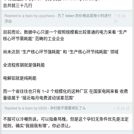
总共就三十几行
Replied to a topic by ujujzhaos
为了 token 的价格会是按小时进行
7 月 28
›
日
浮动
目前而论，数据中心只是一个按照规模看比较普通的电力来看 “生产
核心环节需耗能” 范畴的工业企业
尚未达到 “生产核心环节强耗能” 和 “生产核心环节纯耗能” 领域
全流程炼钢就是强耗能
电解铝就是纯耗能
而一个省往往也只有 1~2 个规模化的这种厂区 在国家电网来看 收费
量级属于 “接近每月电费波动误差范围”
Replied to a topic by 0203
孕妇就不需要排队了么
7 月 24 日
›
不服可以冷嘲热讽，可以指桑骂槐，但是这个孕妇无条件优先是法定
规则，确实“我弱我有理”，你必须让。