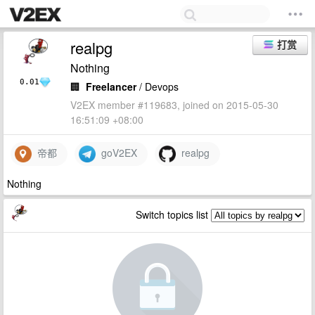
realpg
打赏
Nothing
0.01
🏢
Freelancer
/ Devops
V2EX member #119683, joined on 2015-05-30
16:51:09 +08:00
帝都
goV2EX
realpg
Nothing
Switch topics list