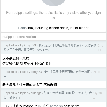
Per realpg's settings, the topics list is only visible after you sign
in
Deals
info, including closed deals, is not hidden
realpg's recent replies
Replied to a topic by r00tt
腾讯这是不打算让小程序商家活了？支付手续
2 天
›
前
费涨了几十倍，直接干到 10%-17%
这不是支付手续费
这是微信税 对应苹果 30%的那个
Replied to a topic by dongQQ
支付宝免费领无糖可乐，亲测一次即
7 月 30
›
日
中
我大概是支付宝用的太多了 不给我领
Replied to a topic by olddogs
每 3 个月给阿里 CDN 换一次证书，我
7 月 28
›
日
终于受不了了
早有现成脚本 python 写的 关联
acme.sh
post script