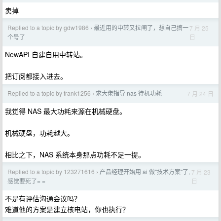
卖掉
Replied to a topic by gdw1986
最近用的中转又拉闸了，想自己搞一
7 月 25
›
日
个号了
NewAPI 自建自用中转站。
把订阅都接入进去。
Replied to a topic by frank1256
求大佬指导 nas 待机功耗
7 月 24 日
›
我觉得 NAS 最大功耗来源在机械硬盘。
机械硬盘，功耗越大。
相比之下，NAS 系统本身那点功耗不足一提。
Replied to a topic by 123271616
产品经理开始用 ai 做"技术方案"了,
7 月 23
›
日
感觉要死了= =
不是有评估沟通会议吗？
难道他的方案是建立核电站，你也执行？