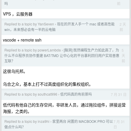
前
吗
VPS ，云服务器
Replied to a topic by YanSeven
现在的开发人手一个 mac 或者高性能
2 天
›
前
win，未来想必会有一半的云电脑
vscode + remote ssh
Replied to a topic by powerLambda
[脑洞] 既然编程生产力如此高了，为
5
›
天
什么不众程序员协作重建 BAT/TMD 让中心化的平台暴利回归用户实现普惠
前
互联？
这很乌托邦。
乌合之众，基本上打不过高度组织化的集权组织。
Replied to a topic by southcat996
低代码真的有前景吗
7 月 31 日
›
低代码有他自己的生存空间，非研发人员，通过拖拉组件，拼接运营
海报，之类的。
Replied to a topic by inza9hi
家里两台 闲置的 MACBOOK PRO 可以
7 月 31
›
日
做点什么吗？