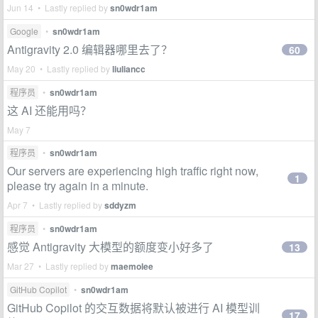
Jun 14 • Lastly replied by
sn0wdr1am
Google
•
sn0wdr1am
Antigravity 2.0 编辑器哪里去了？
60
May 20 • Lastly replied by
liuliancc
程序员
•
sn0wdr1am
这 AI 还能用吗？
May 7
程序员
•
sn0wdr1am
Our servers are experiencing high traffic right now,
1
please try again in a minute.
Apr 7 • Lastly replied by
sddyzm
程序员
•
sn0wdr1am
感觉 Antigravity 大模型的额度变小好多了
13
Mar 27 • Lastly replied by
maemolee
GitHub Copilot
•
sn0wdr1am
GitHub Copilot 的交互数据将默认被进行 AI 模型训
17