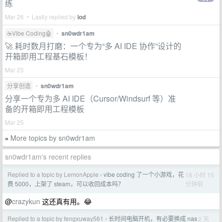
练
Mar 26 • Lastly replied by
lod
☕Vibe Coding🤖
•
sn0wdr1am
🚀 耗时数月打磨：一个专为“多 AI IDE 协作”设计的
开箱即用工程基石模板！
Mar 25
分享创造
•
sn0wdr1am
分享一个专为多 AI IDE（Cursor/Windsurf 等）准
备的开箱即用工程模板
Mar 25
More topics by sn0wdr1am
»
sn0wdr1am's recent replies
Replied to a topic by LemonApple
vibe coding 了一个小游戏，花
18 小时 15
›
分钟前
费 5000，上架了 steam，可以收回成本吗？
@
crazykun
这还真有用。😂
Replied to a topic by fengxuway561
长时间电脑开机，有必要换成 nas
2 天
›