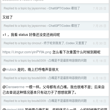
Replied to a topic by jaysonmac
ChatGPT/Codex 都挂了
7 月 25 日
›
又挂了
Replied to a topic by jaysonmac
ChatGPT/Codex 都挂了
7 月 25 日
›
+1 ，我看 status 好像还没变还纳闷呢
Replied to a topic by cincout
终于轮到我发了, Codex 又重置了
6 月 30 日
›
https://i.imgur.com/yinPY9k.png
怎么看下次重置什么时候到期呢
Replied to a topic by bouts0309
凸嘴是不是最影响容貌的问题
6 月 18 日
›
@
rrubick
是的，晚上打呼噜声音很大
Replied to a topic by bouts0309
凸嘴是不是最影响容貌的问题
6 月 18 日
›
@
Danswerme
一模一样。父母都有点凸嘴，我也很难不是；后来自
己去查说这种情况基本只有动刀子了想想就算了。
Replied to a topic by bouts0309
凸嘴是不是最影响容貌的问题
6 月 18 日
›
@
yiming1888
其他两个确实有，扁桃体这么一说，小的时候确实经常