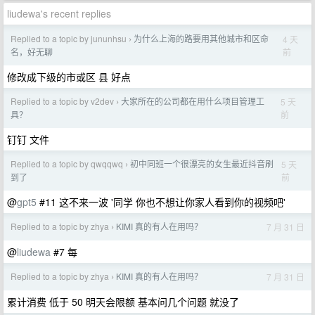
liudewa's recent replies
Replied to a topic by jununhsu
为什么上海的路要用其他城市和区命
4 天
›
前
名，好无聊
修改成下级的市或区 县 好点
Replied to a topic by v2dev
大家所在的公司都在用什么项目管理工
5 天
›
前
具？
钉钉 文件
Replied to a topic by qwqqwq
初中同班一个很漂亮的女生最近抖音刷
5 天
›
前
到了
@
gpt5
#11 这不来一波 '同学 你也不想让你家人看到你的视频吧'
Replied to a topic by zhya
KIMI 真的有人在用吗？
7 月 31 日
›
@
liudewa
#7 每
Replied to a topic by zhya
KIMI 真的有人在用吗？
7 月 31 日
›
累计消费 低于 50 明天会限额 基本问几个问题 就没了