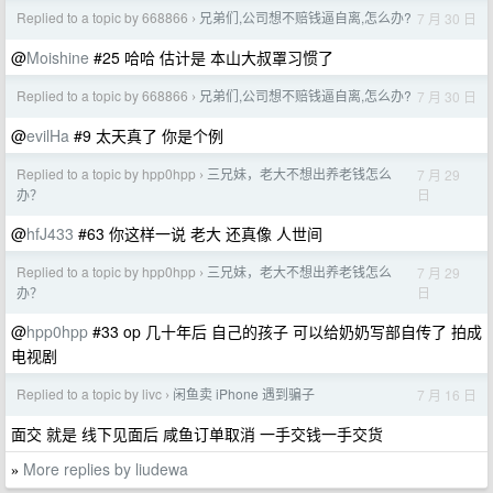
Replied to a topic by 668866
兄弟们,公司想不赔钱逼自离,怎么办?
7 月 30 日
›
@
Moishine
#25 哈哈 估计是 本山大叔罩习惯了
Replied to a topic by 668866
兄弟们,公司想不赔钱逼自离,怎么办?
7 月 30 日
›
@
evilHa
#9 太天真了 你是个例
Replied to a topic by hpp0hpp
三兄妹，老大不想出养老钱怎么
7 月 29
›
日
办？
@
hfJ433
#63 你这样一说 老大 还真像 人世间
Replied to a topic by hpp0hpp
三兄妹，老大不想出养老钱怎么
7 月 29
›
日
办？
@
hpp0hpp
#33 op 几十年后 自己的孩子 可以给奶奶写部自传了 拍成
电视剧
Replied to a topic by livc
闲鱼卖 iPhone 遇到骗子
7 月 16 日
›
面交 就是 线下见面后 咸鱼订单取消 一手交钱一手交货
More replies by liudewa
»