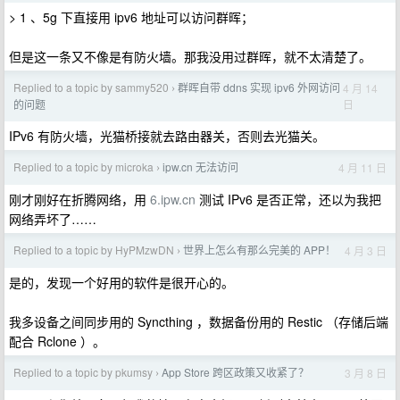
> 1 、5g 下直接用 ipv6 地址可以访问群晖；
但是这一条又不像是有防火墙。那我没用过群晖，就不太清楚了。
Replied to a topic by sammy520
群晖自带 ddns 实现 ipv6 外网访问
4 月 14
›
日
的问题
IPv6 有防火墙，光猫桥接就去路由器关，否则去光猫关。
Replied to a topic by microka
ipw.cn 无法访问
4 月 11 日
›
刚才刚好在折腾网络，用
6.ipw.cn
测试 IPv6 是否正常，还以为我把
网络弄坏了……
Replied to a topic by HyPMzwDN
世界上怎么有那么完美的 APP！
4 月 3 日
›
是的，发现一个好用的软件是很开心的。
我多设备之间同步用的 Syncthing ，数据备份用的 Restic （存储后端
配合 Rclone ）。
Replied to a topic by pkumsy
App Store 跨区政策又收紧了？
3 月 8 日
›