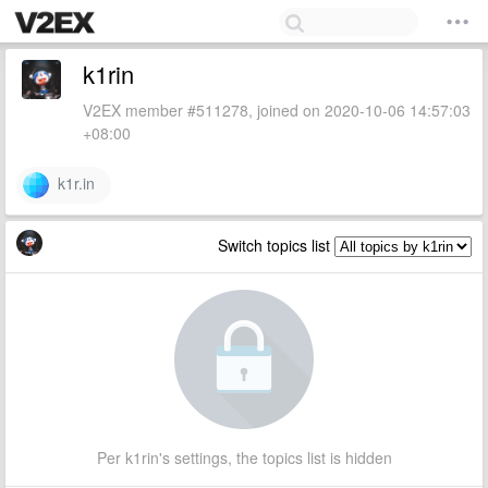
k1rin
V2EX member #511278, joined on 2020-10-06 14:57:03
+08:00
k1r.in
Switch topics list
Per k1rin's settings, the topics list is hidden