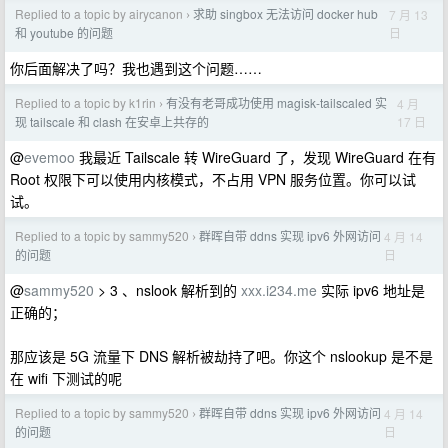
Replied to a topic by airycanon
求助 singbox 无法访问 docker hub
7 月 13
›
日
和 youtube 的问题
你后面解决了吗？我也遇到这个问题……
Replied to a topic by k1rin
有没有老哥成功使用 magisk-tailscaled 实
4 月
›
17 日
现 tailscale 和 clash 在安卓上共存的
@
evemoo
我最近 Tailscale 转 WireGuard 了，发现 WireGuard 在有
Root 权限下可以使用内核模式，不占用 VPN 服务位置。你可以试
试。
Replied to a topic by sammy520
群晖自带 ddns 实现 ipv6 外网访问
4 月 14
›
日
的问题
@
sammy520
> 3 、nslook 解析到的
xxx.i234.me
实际 ipv6 地址是
正确的；
那应该是 5G 流量下 DNS 解析被劫持了吧。你这个 nslookup 是不是
在 wifi 下测试的呢
Replied to a topic by sammy520
群晖自带 ddns 实现 ipv6 外网访问
4 月 14
›
日
的问题