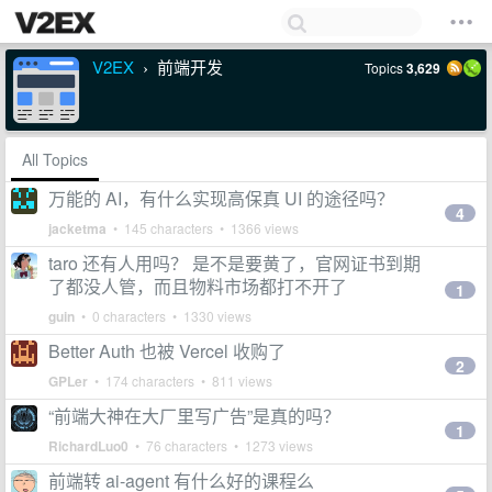
V2EX
前端开发
Topics
3,629
›
All Topics
万能的 AI，有什么实现高保真 UI 的途径吗？
4
jacketma
• 145 characters • 1366 views
taro 还有人用吗？ 是不是要黄了，官网证书到期
了都没人管，而且物料市场都打不开了
1
guin
• 0 characters • 1330 views
Better Auth 也被 Vercel 收购了
2
GPLer
• 174 characters • 811 views
“前端大神在大厂里写广告”是真的吗？
1
RichardLuo0
• 76 characters • 1273 views
前端转 ai-agent 有什么好的课程么