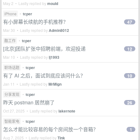
May 2 • Lastly replied by
mould
iPhone
•
tcper
有小屏幕长续航的手机推荐？
47
Mar 30 • Lastly replied by
Admin8012
酷工作
•
tcper
[北京]团队扩张中招聘前端，欢迎投递
12
Mar 10 • Lastly replied by
lj1993
职场话题
•
tcper
有了 AI 之后，面试到底应该问什么？
10
Jan 11 • Lastly replied by
MrMign
分享发现
•
tcper
昨天 postman 居然崩了
26
Oct 27, 2025 • Lastly replied by
lakernote
智能家电
•
tcper
怎么才能比较容易的每个房间放一个音箱？
1
Aug 7, 2025 • Lastly replied by
Tink