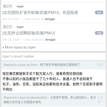
酷工作
•
tcper
[北京]团队扩张中前端/后端/PM/UI，欢迎投递
11
Apr 15, 2025 • Lastly replied by
henggo
酷工作
•
tcper
[北京]外企招聘前端/后端/PM/UI
12
Mar 26, 2025 • Lastly replied by
henggo
More topics by tcper
»
tcper's recent replies
Replied to a topic by Rrrrrr
楼下新开早餐店很快又要倒闭了
2 天前
›
现在餐饮都是新手买个配方就入行，或者奇思妙想创新
不像以前的小饭店都是干了几十年的人，普通人也不会轻易干
包子，油条，豆浆，说起来这些都有技术含量，就熬个豆浆新手都熬
不明白
Replied to a topic by Mayday9421
大家觉不觉得，考公成功的人，各方
4 天
›
前
面能力在社会上也是超水准的。