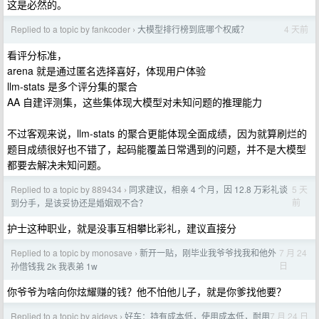
这是必然的。
Replied to a topic by fankcoder
大模型排行榜到底哪个权威？
4 天前
›
看评分标准，
arena 就是通过匿名选择喜好，体现用户体验
llm-stats 是多个评分集的聚合
AA 自建评测集，这些集体现大模型对未知问题的推理能力
不过客观来说，llm-stats 的聚合更能体现全面成绩，因为就算刷烂的
题目成绩很好也不错了，起码能覆盖日常遇到的问题，并不是大模型
都要去解决未知问题。
Replied to a topic by 889434
同求建议，相亲 4 个月，因 12.8 万彩礼谈
5 天
›
前
到分手，是该妥协还是婚姻观不合？
护士这种职业，就是没事互相攀比彩礼，建议直接分
Replied to a topic by monosave
新开一贴，刚毕业我爷爷找我和他外
7 月 24
›
日
孙借钱我 2k 我表弟 1w
你爷爷为啥向你炫耀赚的钱？他不怕他儿子，就是你爹找他要？
Replied to a topic by aidevs
好车：持有成本低，使用成本低，耐用
7 月 24 日
›