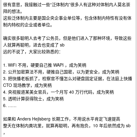
很有意思，我接触过一些“泛体制内”很多人有这种对体制内人莫名崇
拜的想法。
这些泛体制内主要是国企央企事业单位等，包含体制内特性有没有体
制内特权的企业或者单位。
确实很多聪明人去考了公务员，但是他们进入了那种环境，导致这些
人就算再聪明，进去也变成了 sb
远的不说了，大家比较熟悉的：
1. WiFi 不用，硬要自己推 WAPI ，成为笑柄
2. 公开加密算法不用，硬推自己国密，以为更安全，成为笑柄
3. 把快播老板抓了，检察官不懂怎么对硬盘固定证据，在法庭上快播
CTO 现场教学，成为笑柄
4. 央视报道某美女官兵，一个月写 40 万行代码，成为笑柄
5. 透明计算获得院士，成为笑柄
6. ……
如果和 Anders Hejlsberg 长期工作，不用说水平肯定飞速提高
整天在体制内粪坑里，就算再聪明，再有抱负，10 年后依然成为 sb
，