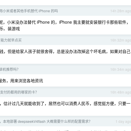
用小米或者其他手机替代 iPhone 的吗
14h 28m ag
说呢，小米没办法替代 iPhone 的，iPhone 我主要就安装银行卡那些软件，
乐、装游戏
有能力就早点买
16h 32m ag
钱，但是给家人孩子就很舍得，总是没办法改掉这个坏毛病，如果对自己
卓机推荐吗？
16h 34m ag
原生服务，用来浏览各地资讯
支付的都用的哪家的卡？
16h 48m ag
，估计过几天就能收到了，居然也可以消费人民币，感觉挺方便，只要一
本地部署 deepseekV4flash 大概需要什么样的配置需求？
1 day ag