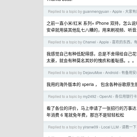
Replied to a topic by
guanmengyuan
Apple
大家有
›
›
之前一直小米/红米 系列+ iPhone 双持，怎么
安卓就用装其他乱七八糟的，用来刷视频、听音
Replied to a topic by
Charvel
Apple
喜欢的东西，
›
›
我感觉自己有种低配得感，总是不舍得给自己花
太豪，就会有种莫名其妙的愧疚和羞耻感。。。
Replied to a topic by
DejavuMoe
Android
有备用安
›
›
我用的海外版本的 xperia ， 包含各种谷歌
Replied to a topic by
my2492
OpenAI
各位用银行卡
›
›
看了各位的评价，马上申请了一张招行的万事达
年消费 6 笔就免年费，那岂不是轻轻松松
Replied to a topic by
yiranw09
Local LLM
请教一下，
›
›