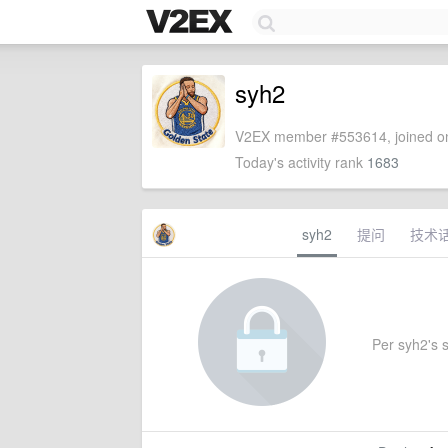
syh2
V2EX member #553614, joined on
Today's activity rank
1683
syh2
提问
技术
Per syh2's s