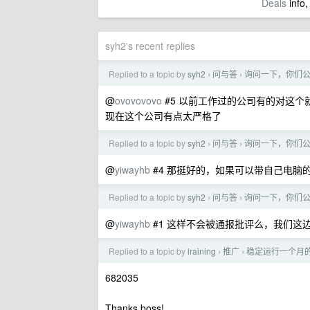
Deals
info,
syh2's recent replies
Replied to a topic by
syh2
问与答
询问一下，你们
›
›
@
ovovovovo
#5 以前工作过的公司有的对这
现在这个公司有点太严格了
Replied to a topic by
syh2
问与答
询问一下，你们
›
›
@
yiwayhb
#4 那挺好的，如果可以带自己电脑
Replied to a topic by
syh2
问与答
询问一下，你们
›
›
@
yiwayhb
#1 这样不会被通报批评么，我们这
Replied to a topic by
lraining
推广
稳定运行一个月的 GP
›
›
682035
Thanks boss!