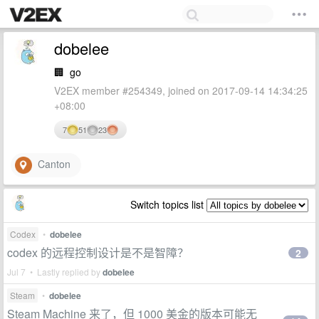
dobelee
🏢
go
V2EX member #254349, joined on 2017-09-14 14:34:25
+08:00
7
51
23
Canton
Switch topics list
Codex
•
dobelee
codex 的远程控制设计是不是智障？
2
Jul 7 • Lastly replied by
dobelee
Steam
•
dobelee
Steam Machine 来了，但 1000 美金的版本可能无