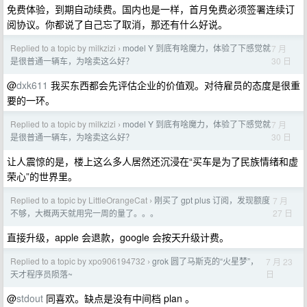
免费体验，到期自动续费。国内也是一样，首月免费必须签署连续订
阅协议。你都说了自己忘了取消，那还有什么好说。
Replied to a topic by milkzizi
model Y 到底有啥魔力，体验了下感觉就
7 月
›
30 日
是很普通一辆车，为啥卖这么好？
@
dxk611
我买东西都会先评估企业的价值观。对待雇员的态度是很重
要的一环。
Replied to a topic by milkzizi
model Y 到底有啥魔力，体验了下感觉就
7 月
›
30 日
是很普通一辆车，为啥卖这么好？
让人震惊的是，楼上这么多人居然还沉浸在“买车是为了民族情绪和虚
荣心”的世界里。
Replied to a topic by LittleOrangeCat
刚买了 gpt plus 订阅，发现额度
7 月
›
27 日
不够，大概两天就用完一周的量了。。。
直接升级，apple 会退款，google 会按天升级计费。
Replied to a topic by xpo906194732
grok 圆了马斯克的“火星梦”，
7 月 23
›
日
天才程序员陨落~
@
stdout
同喜欢。缺点是没有中间档 plan 。