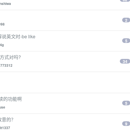
anshiwa
2
998
文时-be like
5
Ng
方式对吗?
34
0773312
跟读的功能啊
5
use
是故意的？
9
it1337