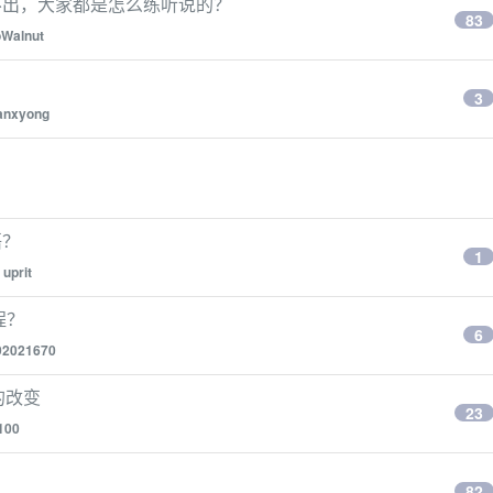
不出，大家都是怎么练听说的？
83
Walnut
？
3
vanxyong
语？
1
y
uprit
程？
6
92021670
的改变
23
100
82