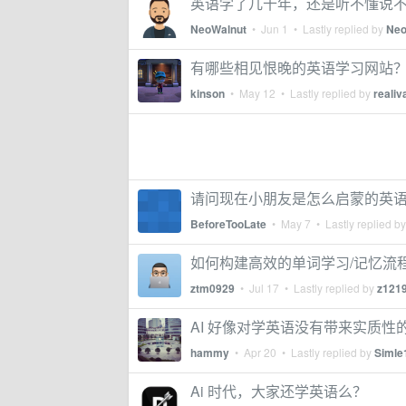
英语学了几十年，还是听不懂说
NeoWalnut
•
Jun 1
• Lastly replied by
Neo
有哪些相见恨晚的英语学习网站
kinson
•
May 12
• Lastly replied by
reali
请问现在小朋友是怎么启蒙的英
BeforeTooLate
•
May 7
• Lastly replied b
如何构建高效的单词学习/记忆流
ztm0929
•
Jul 17
• Lastly replied by
z121
AI 好像对学英语没有带来实质性
hammy
•
Apr 20
• Lastly replied by
Simle
Ai 时代，大家还学英语么？