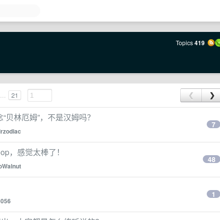
Topics
419
...
21
❮
❯
么都念“贝林厄姆”，不是汉姆吗？
7
lrzodiac
oop，感觉太棒了！
48
oWalnut
1
6056