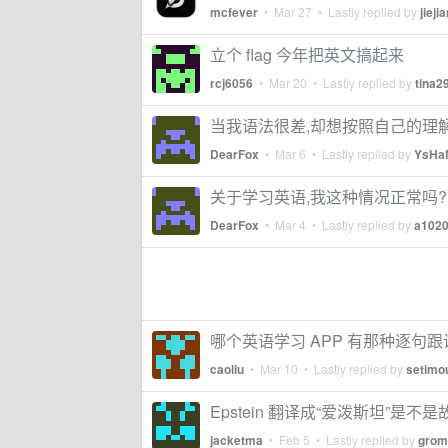
mcfever
•
Mar 27
• Lastly replied by
jieji
立个 flag 今年把英文搞起来
rcj6056
•
Mar 20
• Lastly replied by
tina2
当我语法很差,却想按照自己的理解说英
DearFox
•
Mar 6
• Lastly replied by
YsHa
关于学习英语,我这种情况正常吗?
DearFox
•
Mar 4
• Lastly replied by
a102
哪个英语学习 APP 有那种逐句
caoliu
•
Mar 10
• Lastly replied by
setimo
Epstein 翻译成“爱泼斯坦”是不
jacketma
•
Feb 5
• Lastly replied by
grom