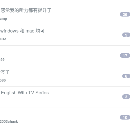
，感觉我的听力都有提升了
36
lamp
dows 和 mac 均可
5
ouse
17
599
断签了
6
2586
sh With TV Series
3
10
2003chuck