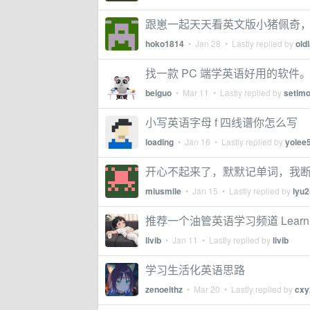
跟崽一起天天看英文版小猪佩奇
hoko1814
•
Jan 28
• Lastly replied by
old
找一款 PC 端学英语好用的软件。win
beiguo
•
Mar 11
• Lastly replied by
setim
小写英语字母 f 四线谱你怎么写
loading
•
Jan 16
• Lastly replied by
yolee
开心不起来了，默默记单词，我
miusmile
•
Jan 15
• Lastly replied by
lyu
推荐一个油管英语学习频道 Learn Engli
livib
•
Jan 11
• Lastly replied by
livib
学习生活化英语思路
zenoeithz
•
Mar 20
• Lastly replied by
cxy