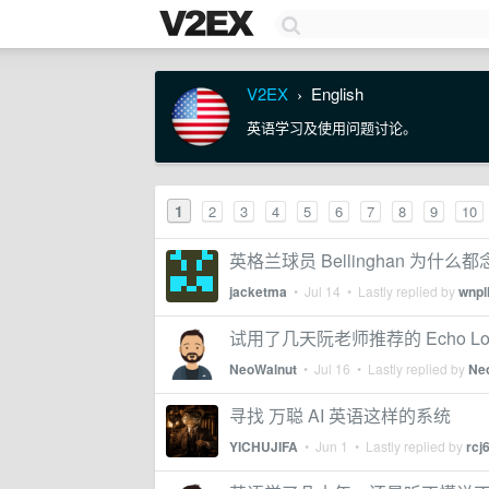
V2EX
English
›
英语学习及使用问题讨论。
1
2
3
4
5
6
7
8
9
10
英格兰球员 Bellinghan 为什
jacketma
•
Jul 14
• Lastly replied by
wnpl
试用了几天阮老师推荐的 Echo L
NeoWalnut
•
Jul 16
• Lastly replied by
Ne
寻找 万聪 AI 英语这样的系统
YICHUJIFA
•
Jun 1
• Lastly replied by
rcj