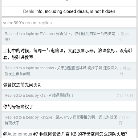
Deals
info, including closed deals, is not hidden
yolee599's recent replies
Replied to a topic by EVJohn
好奇问下，你们碰到的第一台电脑是
7 月 29
›
日
啥？
上初中的时候，每周一节电脑课，大屁股显示器，滚珠鼠标，没有鞋
套，脱鞋进教室
Replied to a topic by ccnoobs
关于加盟蜜雪冰城 初步了解 还没深入
7 月 28
›
日
就发生很多问题
做餐饮之前先问勇哥
Replied to a topic by k1z
V 站通货膨胀了
7 月 28 日
›
你的号被降权了
Replied to a topic by lxzv2xe
原来 IPV6 还是要推的啊，还以为就保
7 月 26
›
日
持现状了
@
Autonomous
#7 物联网设备几百 KB 的存储空间怎么跑防火墙？