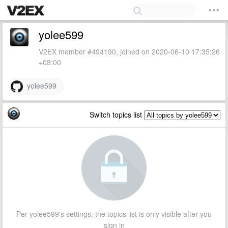
yolee599
V2EX member #494190, joined on 2020-06-10 17:35:26
+08:00
yolee599
Switch topics list
Per yolee599's settings, the topics list is only visible after you
sign in