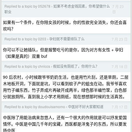
Replied to a topic by 052678
如果不考虑金钱因素，你希望做什么
7 月 23
›
日
职业
如果有一个条件，在你陪女孩的时候，你的性欲完全消失，你还会喜
欢吗？
Replied to a topic by 0203
孕妇就不需要排队了么
7 月 23 日
›
你可以不让她插队，但是报警吃亏的是你，因为对方有女性 + 孕妇
（如果是真的）双重 buf
Replied to a topic by chniccs
假如没有厕纸了，你用什么？
7 月 18 日
›
90 后农村，小时候跟爷爷奶奶生活，也是用竹片刮，还是旱厕，二层
木地板开洞，下面就是坑，可以看到蚊子产的蛆虫在动。我爷爷喜欢
用竹子编东西，竹子弄成片再破开成两半，绿色那半编竹筐，白色部
分就放厕所。直到我上小学才用厕纸，现在想想那时候的生活真苦。
Replied to a topic by doudouisamomo
中医好不好大家都知道
7 月 17 日
›
中医除了用能治病来忽悠人，还有一个很大的作用就是可以抒发爱国
情怀。中医是中国几千年的宝藏，西医都是洋鬼子的东西，所以要发
扬中医