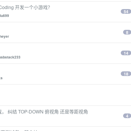
Coding 开发一个小游戏？
54
jiu699
8
heyer
14
usbstack233
18
ks
戏， 纠结 TOP-DOWN 俯视角 还是等距视角
4