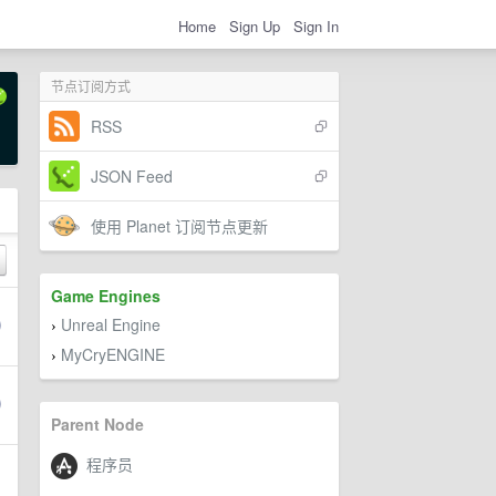
Home
Sign Up
Sign In
节点订阅方式
RSS
JSON Feed
使用 Planet 订阅节点更新
Game Engines
Unreal Engine
›
MyCryENGINE
›
Parent Node