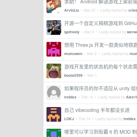
求助！ Android 解谜游戏上架
ArvinLiu
•
Mar 25
• Lastly replied by
cris
开源一个自定义揭棋游戏到 Git
igofreely
•
Mar 9
• Lastly replied by
werw
想用 Three.js 开发一款类似
mumuwen
•
Mar 2
• Lastly replied by
mu
游戏开发里的状态机的每个状态
bouts0309
•
Mar 1
如果程序员的你不适应从 unit
treblex
•
Feb 14
• Lastly replied by
Alex1
自己 vibecoding 半年都没长进
LOKJ
•
Feb 14
• Lastly replied by
treblex
哪里可以学习到街霸 6 的 MOD