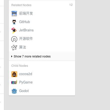
12
Related Nodes
Show 7 more related nodes
Child Nodes