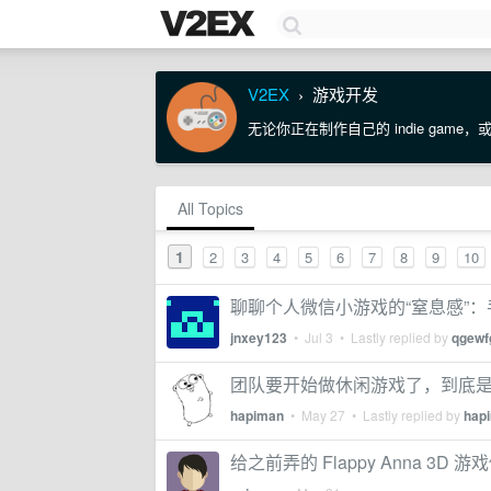
V2EX
游戏开发
›
无论你正在制作自己的 indie gam
All Topics
1
2
3
4
5
6
7
8
9
10
聊聊个人微信小游戏的“窒息感”：
jnxey123
•
Jul 3
• Lastly replied by
qgewf
团队要开始做休闲游戏了，到底是 H5
hapiman
•
May 27
• Lastly replied by
hap
给之前弄的 Flappy Anna 3D