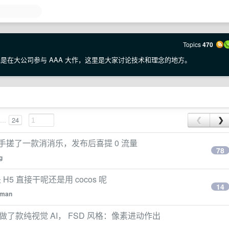
Topics
470
e，或是在大公司参与 AAA 大作，这里是大家讨论技术和理念的地方。
...
24
❮
❯
手搓了一款消消乐，发布后喜提 0 流量
78
g
 直接干呢还是用 cocos 呢
14
iman
 游戏做了款纯视觉 AI， FSD 风格：像素进动作出