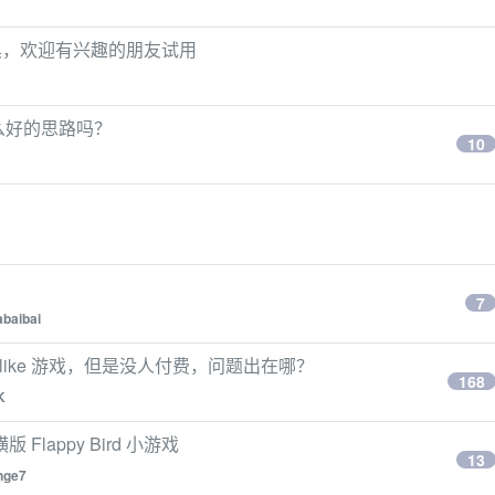
具，欢迎有兴趣的朋友试用
么好的思路吗？
10
7
abaibai
elike 游戏，但是没人付费，问题出在哪？
168
K
横版 Flappy Bird 小游戏
13
nge7