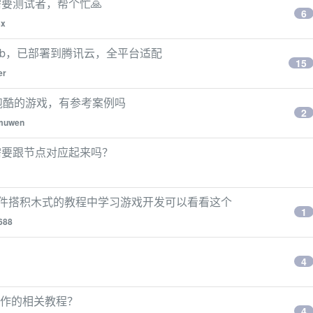
前需要测试者，帮个忙🙏
6
sx
Hub，已部署到腾讯云，全平台适配
15
er
地铁跑酷的游戏，有参考案例吗
2
muwen
需要跟节点对应起来吗？
y 组件搭积木式的教程中学习游戏开发可以看看这个
1
688
4
 制作的相关教程？
4