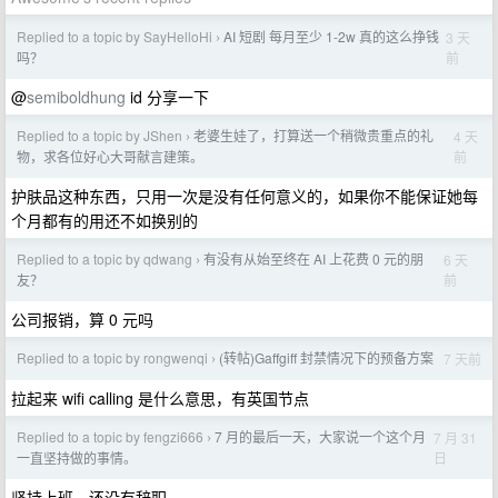
Replied to a topic by SayHelloHi
AI 短剧 每月至少 1-2w 真的这么挣钱
3 天
›
前
吗？
@
semiboldhung
id 分享一下
Replied to a topic by JShen
老婆生娃了，打算送一个稍微贵重点的礼
4 天
›
前
物，求各位好心大哥献言建策。
护肤品这种东西，只用一次是没有任何意义的，如果你不能保证她每
个月都有的用还不如换别的
Replied to a topic by qdwang
有没有从始至终在 AI 上花费 0 元的朋
6 天
›
前
友？
公司报销，算 0 元吗
Replied to a topic by rongwenqi
(转帖)Gaffgiff 封禁情况下的预备方案
7 天前
›
拉起来 wifi calling 是什么意思，有英国节点
Replied to a topic by fengzi666
7 月的最后一天，大家说一个这个月
7 月 31
›
日
一直坚持做的事情。
坚持上班，还没有辞职