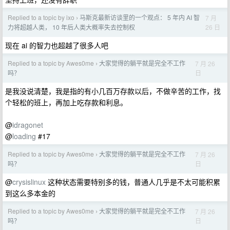
Replied to a topic by ixo
马斯克最新访谈里的一个观点： 5 年内 AI 智
7 月
›
26 日
力将超越人类， 10 年后人类大概率失去控制权
现在 ai 的智力也超越了很多人吧
Replied to a topic by Awes0me
大家觉得的躺平就是完全不工作
7 月 26
›
日
吗？
是我没说清楚，我是指的有小几百万存款以后，不做辛苦的工作，找
个轻松的班上，再加上吃存款和利息。
@
idragonet
@
loading
#17
Replied to a topic by Awes0me
大家觉得的躺平就是完全不工作
7 月 26
›
日
吗？
@
crysislinux
这种状态需要特别多的钱，普通人几乎是不太可能积累
到这么多本金的
Replied to a topic by Awes0me
大家觉得的躺平就是完全不工作
7 月 26
›
日
吗？