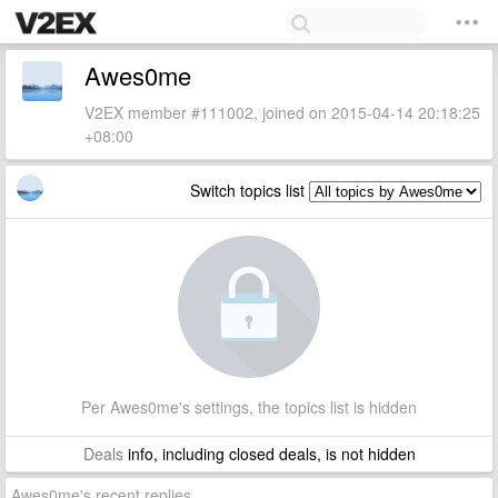
Awes0me
V2EX member #111002, joined on 2015-04-14 20:18:25
+08:00
Switch topics list
Per Awes0me's settings, the topics list is hidden
Deals
info, including closed deals, is not hidden
Awes0me's recent replies