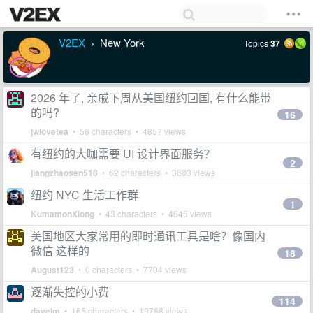
V2EX
New York
Topics
37
›
2026 年了, 亲戚下周从美国纽约回国, 有什么能带
的吗?
16
jwlovetea
• 56 characters • 4857 views
有纽约的大咖需要 UI 设计界面服务？
2
jiangzhaosen518
• 62 characters • 3603 views
纽约 NYC 生活工作群
1
KumamonXiong
• 43 characters • 4646 views
美国地区大家常用的即时通讯工具是啥？像国内
微信 这样的
18
August123
• 0 characters • 7704 views
逐渐失控的小费
114
davelm
• 165 characters • 19768 views