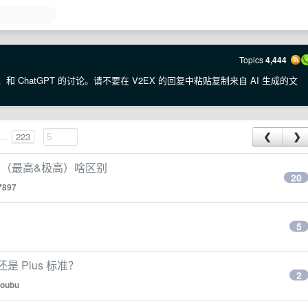
Topics
4,444
·E，和 ChatGPT 的讨论。请不要在 V2EX 的回复中粘贴复制来自 AI 生成的文
...
223
❮
❯
两个（最高&极高）啥区别
20
7897
5
是 Plus 标准？
2
oubu