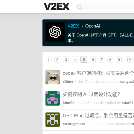
V2EX
OpenAI
›
关于 OpenAI 旗下产品 GPT，DALL
本。
5
1
2
3
4
6
7
8
9
10
codex 客户端的推理强度最后
v2dev
•
Jul 27
• Lastly replied by
canyue
如何控制 AI 过度设计功能？
lubw01
•
Jul 28
• Lastly replied by
lubw01
GPT Plus 过期后，剩余用量是否还
clearlight002
•
Jul 27
• Lastly replied by
d