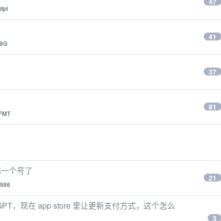
47
dpl
41
9G
37
81
FMT
搞一个号了
21
986
tGPT，现在 app store 里让更新支付方式，这个怎么
3