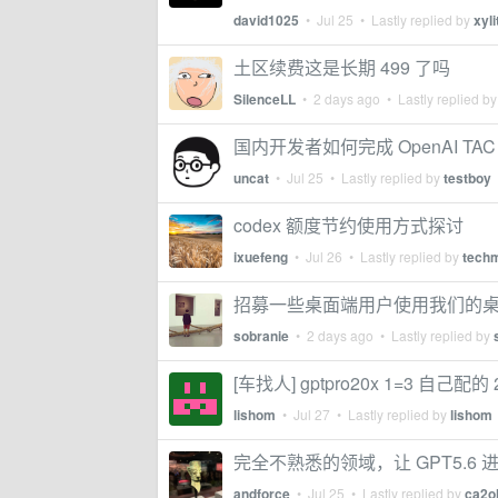
david1025
•
Jul 25
• Lastly replied by
xyli
土区续费这是长期 499 了吗
SilenceLL
•
2 days ago
• Lastly replied b
国内开发者如何完成 OpenAI TAC (Trus
uncat
•
Jul 25
• Lastly replied by
testboy
codex 额度节约使用方式探讨
ixuefeng
•
Jul 26
• Lastly replied by
tech
招募一些桌面端用户使用我们的
sobranie
•
2 days ago
• Lastly replied by
[车找人] gptpro20x 1=3 自己配
lishom
•
Jul 27
• Lastly replied by
lishom
完全不熟悉的领域，让 GPT5.6 进
andforce
•
Jul 25
• Lastly replied by
ca2o