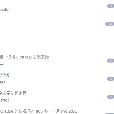
8
ndolier
39
得 ultra fast 站起来蹬
2
ves
忘记切
8
994
，今天要站起来蹬
6
697920
aude 的情况吗？ 800 多一个月 Pro 20X.