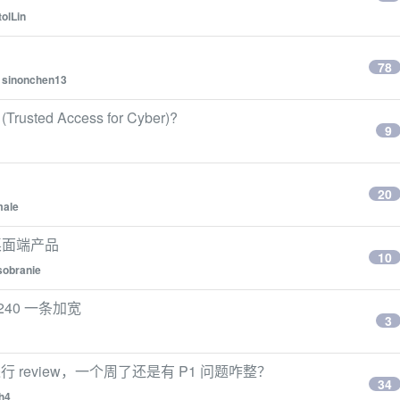
tolLin
78
y
sinonchen13
ted Access for Cyber)?
9
20
male
桌面端产品
10
sobranie
的 240 一条加宽
3
行 review，一个周了还是有 P1 问题咋整？
34
h4