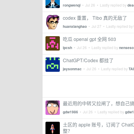
rongwenqi
•
Jul 26
• Lastly replied by
dea
codex 重置， Tibo 真的无敌了
huanxianghao
•
Jul 27
• Lastly replied by
吃瓜 openai gpt 全网 503
ipcsh
•
Jul 26
• Lastly replied by
nenseso
ChatGPT/Codex 都挂了
jaysonmac
•
Jul 26
• Lastly replied by
TA
最近用的中转又拉闸了，想自己
gdw1986
•
Jul 26
• Lastly replied by
gdw1
土区的 apple 账号，订阅了 Cha
整？