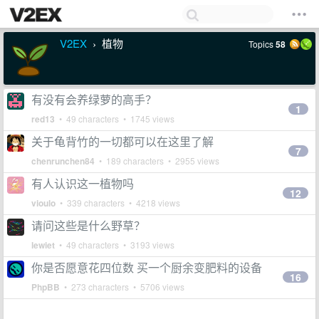
V2EX
植物
Topics
58
›
有没有会养绿萝的高手？
1
red13
• 49 characters • 1745 views
关于龟背竹的一切都可以在这里了解
7
chenrunchen84
• 189 characters • 2955 views
有人认识这一植物吗
12
vioulo
• 339 characters • 4218 views
请问这些是什么野草？
lewiet
• 49 characters • 3193 views
你是否愿意花四位数 买一个厨余变肥料的设备
16
PhpBB
• 273 characters • 5706 views