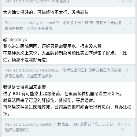
Replied to a topic by jcharr
不想北漂了
1 月 5 日
›
大连确实挺好的，可惜经济不太行，没啥岗位
Replied to a topic by Meteora626
刚听说上份工作的甲方卷王今天心脏
1 月 4
›
日
骤停在抢救，心里还不是滋味
@
minglanyu
我吃进过医院两回，还好只是需要吊水。根本没人管。
在某种意义上来说，大品牌预制菜可能比美团苍蝇馆子好点。（比
烂，俩都不是啥好玩意）
Replied to a topic by Meteora626
刚听说上份工作的甲方卷王今天心脏
1 月 4
›
日
骤停在抢救，心里还不是滋味
我倒是觉得救回来更惨，
进了 ICU 有可能染上超级细菌，在里面各种机器吊着生不如死。
就算活回来了可见的肝损伤、肾损伤，等后遗症。
再然后这种进过医院猝死，公司后面很可能会觉得有风向，想办法搞
掉。
Replied to a topic by rabbbit
记性太差， API 总是记了忘，忘了记，有
1 月 2
›
日
啥解决经验吗？