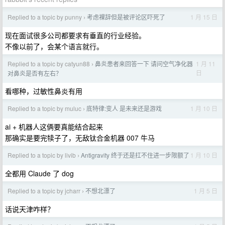
Replied to a topic by punny
考虑裸辞但是被评论区吓死了
1 月 15 日
›
现在面试很多公司都要求有垂直的行业经验。
不像以前了，会某个语言就行。
Replied to a topic by catyun88
鼻炎患者来回答一下 请问空气净化器
1 月 11
›
日
对鼻炎是否有左右？
看哪种，过敏性鼻炎有用
Replied to a topic by muluc
底特律:变人 是未来还是游戏
1 月 10 日
›
ai + 机器人这俩要真能结合起来
那确实是要完犊子了，无敌钛合金机器 007 牛马
Replied to a topic by livib
Antigravity 终于还是扛不住进一步限额了
1 月 10 日
›
全都用 Claude 了 dog
Replied to a topic by jcharr
不想北漂了
1 月 5 日
›
话说天津咋样？