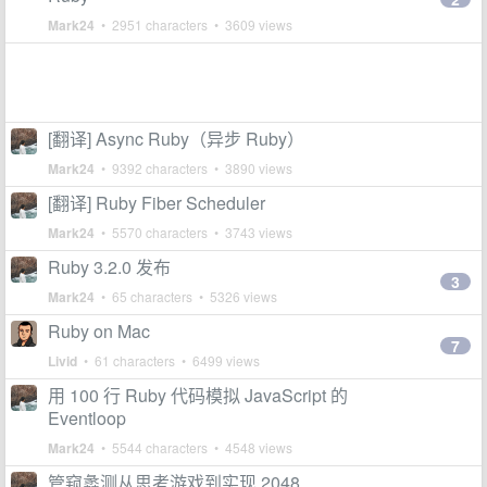
Mark24
• 2951 characters • 3609 views
[翻译] Async Ruby（异步 Ruby）
Mark24
• 9392 characters • 3890 views
[翻译] Ruby Fiber Scheduler
Mark24
• 5570 characters • 3743 views
Ruby 3.2.0 发布
3
Mark24
• 65 characters • 5326 views
Ruby on Mac
7
Livid
• 61 characters • 6499 views
用 100 行 Ruby 代码模拟 JavaScript 的
Eventloop
Mark24
• 5544 characters • 4548 views
管窥蠡测从思考游戏到实现 2048