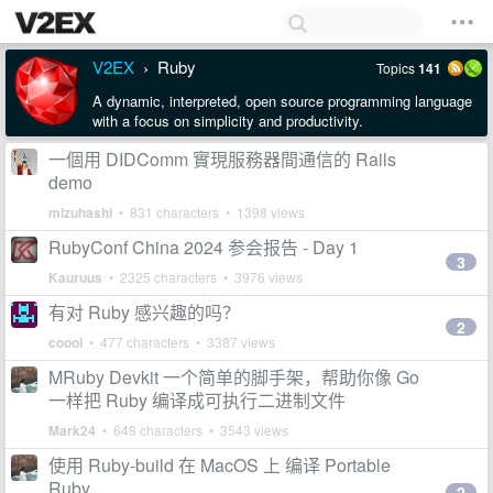
V2EX
Ruby
Topics
141
›
A dynamic, interpreted, open source programming language
with a focus on simplicity and productivity.
一個用 DIDComm 實現服務器間通信的 Rails
demo
mizuhashi
• 831 characters • 1398 views
RubyConf China 2024 参会报告 - Day 1
3
Kauruus
• 2325 characters • 3976 views
有对 Ruby 感兴趣的吗？
2
coool
• 477 characters • 3387 views
MRuby Devkit 一个简单的脚手架，帮助你像 Go
一样把 Ruby 编译成可执行二进制文件
Mark24
• 648 characters • 3543 views
使用 Ruby-build 在 MacOS 上 编译 Portable
Ruby
2