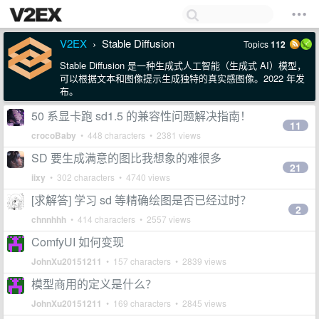
V2EX
Stable Diffusion
Topics
112
›
Stable Diffusion 是一种生成式人工智能（生成式 AI）模型，
可以根据文本和图像提示生成独特的真实感图像。2022 年发
布。
50 系显卡跑 sd1.5 的兼容性问题解决指南！
11
crocoBaby
• 448 characters • 2381 views
SD 要生成满意的图比我想象的难很多
21
iixy
• 302 characters • 4740 views
[求解答] 学习 sd 等精确绘图是否已经过时？
2
chnnhhh
• 414 characters • 2557 views
ComfyUI 如何变现
JohnXu20151211
• 157 characters • 2839 views
模型商用的定义是什么？
JohnXu20151211
• 169 characters • 2845 views