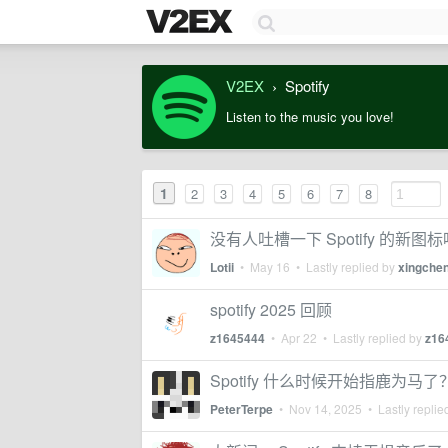
V2EX
Spotify
›
Listen to the music you love!
1
2
3
4
5
6
7
8
没有人吐槽一下 Spotify 的新图
Lotii
•
May 16
• Lastly replied by
xingche
spotify 2025 回顾
z1645444
•
Apr 22
• Lastly replied by
z16
Spotify 什么时候开始指鹿为马了
PeterTerpe
•
Nov 14, 2025
• Lastly replie