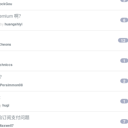
lockGou
emium 啊？
6
 by
huangshiyi
12
Cheons
1
chniccs
吗？
2
Persimmon08
示
1
by
hugi
y 内购订阅支付问题
7
Maxwell7