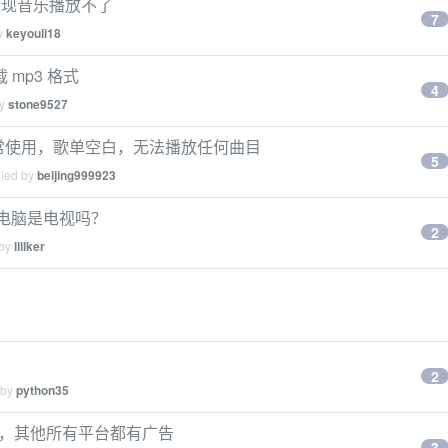
好，发现音乐播放不了
7
by
keyouli18
 mp3 格式
4
by
stone9527
fy 无法正常使用，歌单空白，无法播放任何曲目
5
lied by
beijing999923
我的电脑是电视吗？
2
 by
llllker
2
 by
python35
没有广告，其他所有平台都有广告
3