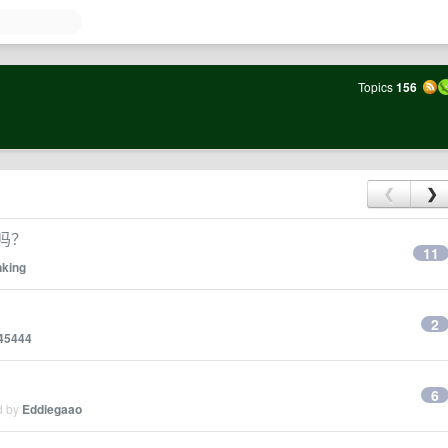
Topics
156
❮
❯
标吗？
11
nking
2
45444
？
6
d by
Eddiegaao