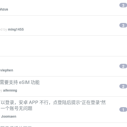
3
nhzus
3
ed by
ming1455
2
y
viephen
 需要支持 eSIM 功能
2
by
aifennng
登录，安卓 APP 不行，点登陆后提示“正在登录”然
另一个账号无问题
1
y
Joomaen