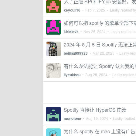
入了正版 SPOTIFY,pc 安装
keyouli18
•
Feb 7, 2025
• Lastly replied 
如何可以把 spotify 的歌单全部下载
kirieievk
•
Nov 26, 2024
• Lastly replied 
2024 年 8 月 5 日 Spoti
beijing999923
•
Mar 22, 2025
• Lastly rep
有什么办法能让 Spotify 认为
liyeukhou
•
Aug 26, 2024
• Lastly replied
Spotify 直接让 HyperOS 崩溃
monotone
•
Aug 19, 2024
• Lastly replied
为什么 spotify 在 mac 上