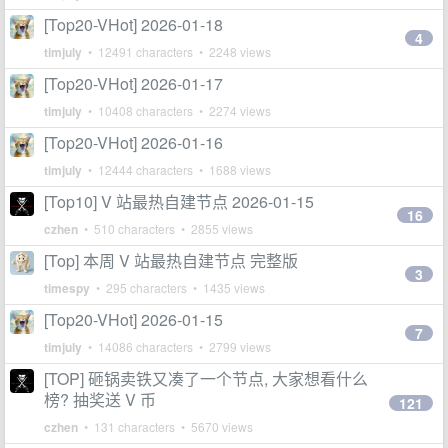
[Top20-VHot] 2026-01-18
4
timjuly
• 12491 characters • 2248 views
[Top20-VHot] 2026-01-17
timjuly
• 10408 characters • 2274 views
[Top20-VHot] 2026-01-16
timjuly
• 12444 characters • 1688 views
[Top10] V 站最热自建节点 2026-01-15
16
czhen
• 510 characters • 2855 views
[Top] 本周 V 站最热自建节点 完整版
3
timespy
• 295 characters • 1435 views
[Top20-VHot] 2026-01-15
7
timjuly
• 14086 characters • 2799 views
[TOP] 砸锅卖铁又凑了一个节点, 大家想看什么
榜? 抽奖送 V 币
121
czhen
• 131 characters • 5670 views