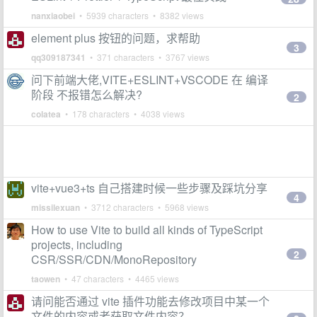
nanxiaobei
• 5939 characters • 8382 views
element plus 按钮的问题，求帮助
3
qq309187341
• 371 characters • 3767 views
问下前端大佬,VITE+ESLINT+VSCODE 在 编译
阶段 不报错怎么解决?
2
colatea
• 178 characters • 4038 views
vite+vue3+ts 自己搭建时候一些步骤及踩坑分享
4
missilexuan
• 3712 characters • 5968 views
How to use Vite to build all kinds of TypeScript
projects, including
2
CSR/SSR/CDN/MonoRepository
taowen
• 47 characters • 4465 views
请问能否通过 vite 插件功能去修改项目中某一个
文件的内容或者获取文件内容？