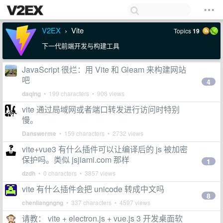
V2EX
Vite
Topics
19
›
下一代前端开发与构建工具
JavaScript 很烂：用 Vite 和 Gleam 来构建网站
吧
4
daqing
• 199 characters • 906 views
vite 通过局域网或者端口转发进行访问时特别
慢。
Danswerme
• 159 characters • 2732 views
vite+vue3 有什么插件可以让编译后的 js 被加密
保护吗。类似 jsjiami.com 那样
1
dzdh
• 0 characters • 3857 views
vite 有什么插件会把 unicode 转成中文吗
8
chenliangngng
• 337 characters • 4597 views
请教： vite + electron.js + vue.js 3 开发桌面软