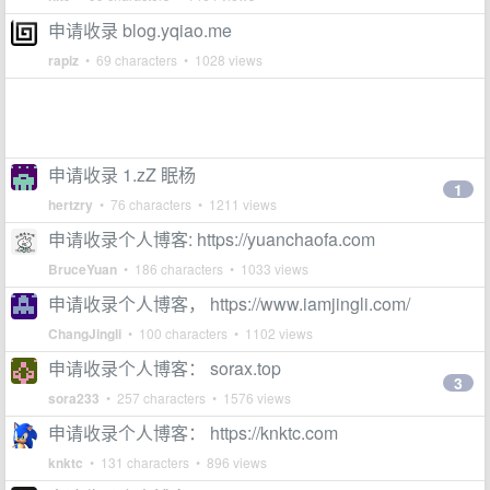
申请收录 blog.yqiao.me
rapiz
• 69 characters • 1028 views
申请收录 1.zZ 眠杨
1
hertzry
• 76 characters • 1211 views
申请收录个人博客: https://yuanchaofa.com
BruceYuan
• 186 characters • 1033 views
申请收录个人博客， https://www.iamjingli.com/
ChangJingli
• 100 characters • 1102 views
申请收录个人博客： sorax.top
3
sora233
• 257 characters • 1576 views
申请收录个人博客： https://knktc.com
knktc
• 131 characters • 896 views