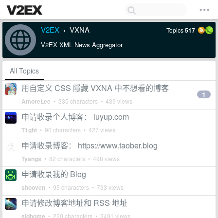
V2EX
VXNA
Topics
517
›
V2EX XML News Aggregator
All Topics
用自定义 CSS 隱藏 VXNA 中不想看的博客
1
AmoreLee
• 335 characters • 439 views
申请收录个人博客： iuyup.com
T1ght
• 90 characters • 427 views
申请收录博客： https://www.taober.blog
Tyangs
• 82 characters • 498 views
申请收录我的 Blog
shooven
• 95 characters • 733 views
申请修改博客地址和 RSS 地址
sjdhome
• 220 characters • 3491 views