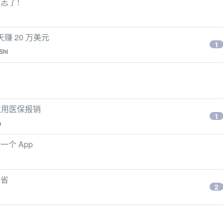
杂志了！
天赚 20 万美元
1
Shi
一次用医保报销
1
n
个 App
省省
2