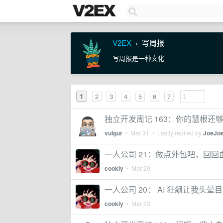
V2EX
写周报
›
写周报是一种文化
1
2
3
4
5
6
7
独立开发周记 163：你的慧根还
vulgur
•
Mar 31
• Lastly replied by
JoeJo
一人公司 21：做点外包吧，回回
cookiy
•
Mar 29
一人公司 20： AI 狂飙让我头晕
cookiy
•
Mar 23