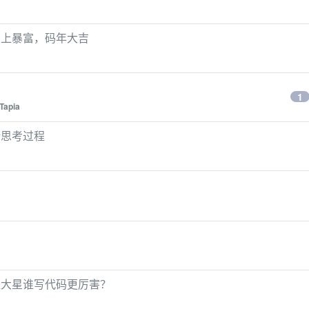
码上暴富，码年大吉
1
Tapia
计思考过程
派大星谁写代码更厉害？