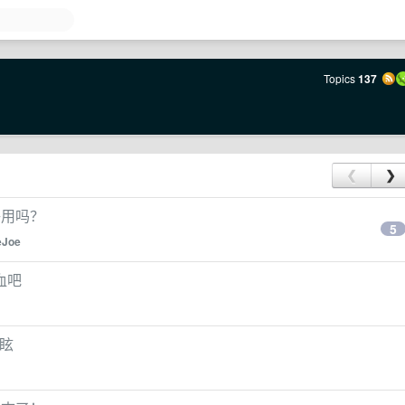
Topics
137
❮
❯
够用吗？
5
eJoe
血吧
目眩