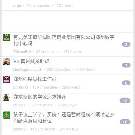
origi
• 304 characters • 1721 views
有兄弟知道华润医药商业集团有限公司郑州数字
化中心吗
3
EdisonEdz
• 47 characters • 1719 views
V2 真是藏龙卧虎
7
HeyCaptainJack
• 283 characters • 4154 views
郑州程序员找工作群
6
burnbrid
• 159 characters • 2263 views
郑东新区的学区房求推荐
12
rrubick
• 52 characters • 2185 views
孩子该上学了，买房？还是暂时租房？烦请老乡
们给点意见和建议
16
rtyxmd
• 119 characters • 2414 views