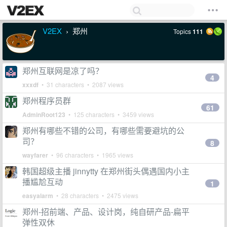
V2EX
郑州
Topics
111
›
郑州互联网是凉了吗？
4
xxxdf
• 31 characters • 2087 views
郑州程序员群
61
AdminRoot123
• 125 characters • 3459 views
郑州有哪些不错的公司，有哪些需要避坑的公
司？
8
wayfarer
• 96 characters • 1965 views
韩国超级主播 jinnytty 在郑州街头偶遇国内小主
播尴尬互动
1
easyalarm
• 28 characters • 2475 views
郑州-招前端、产品、设计岗，纯自研产品-扁平
弹性双休