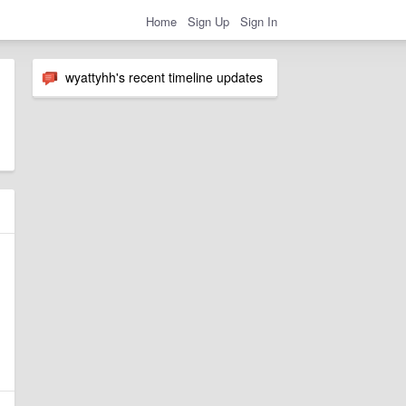
Home
Sign Up
Sign In
wyattyhh's recent timeline updates