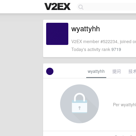
wyattyhh
V2EX member #522234, joined on
Today's activity rank
9719
wyattyhh
提问
技
Per wyattyhh