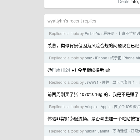
Deals
info,
wyattyhh's recent replies
Replied to a topic by
EmberYu
程序员
上班不忙的
›
›
羡慕，类似背景但因为风险合规的问题现在已经
Replied to a topic by
omz
iPhone
终于把 iPhone 
›
›
@
Fish1024
+1 今年继续换新 air
Replied to a topic by
JswWs1
硬件
显卡也涨价了，
›
›
前两周刚买了张 4070tis 16g 的，我是不是赚了
Replied to a topic by
Arispex
Apple
做了个 iOS 聚合
›
›
体验非常好👍很流畅。是否考虑加一个粘贴按
Replied to a topic by
hubianluanma
职场话题
好奇
›
›