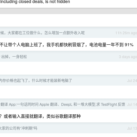
 including closed deals, is not hidden
时候，大家都在工位做什么，怎么增加一点额外收入呢
11h 26m ag
不让带个人电脑上班了，我手机都快刷冒烟了，电池电量一年不到 91%
Air 出掉，一身轻松
3 days ag
内存价格也起飞了，什么时候才能装新电脑了
Jul 2
翻译 App:一句话同时问 Apple 翻译、DeepL 和一堆大模型,求 TestFlight 反馈
Jul 1
钮？或者输入直接就翻译，类似谷歌翻译那种
大家的公司有“冲刺期”吗
Jul 1