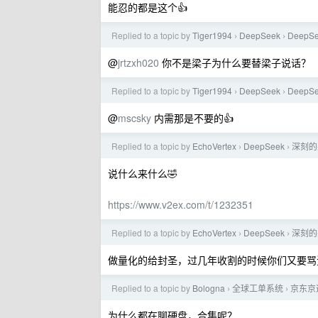
能忍的都是这个👍
Replied to a topic by
Tiger1994
DeepSeek
Deep
›
›
@
jrtzxh020
你不是梁子为什么要替梁子说话？
Replied to a topic by
Tiger1994
DeepSeek
Deep
›
›
@
mscsky
内需那是不要的👍
Replied to a topic by
EchoVertex
DeepSeek
深刻的
›
›
说什么来什么🤣
https://www.v2ex.com/t/1232351
Replied to a topic by
EchoVertex
DeepSeek
深刻的
›
›
做量化的给封圣，过几年收割的时候你们又要骂
Replied to a topic by
Bologna
全球工单系统
京东京
›
›
为什么都在聊硬盘，合集呢？