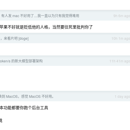
2 有人发 mac 不好用了....我一直以为只有我觉得难用
9h 6m ag
苹果不好就是贬低他的人格，当然要往死里批判你了
，来看片吧 [doge]
10h 1m ag
token/s 的新大模型部署架构
11h 41m ag
切换到 MacOS，感觉 MacOS 不好用。
1 day ag
本功能都要你跑个后台工具
跳