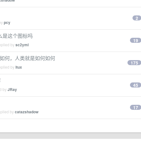
zshadow
2
 by
pcy
么是这个图标吗
19
eplied by
sc2yml
何如何，人类就是如何如何
175
eplied by
ltux
解
45
ed by
JRay
17
eplied by
catazshadow