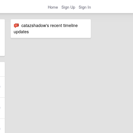
Home
Sign Up
Sign In
catazshadow's recent timeline
updates