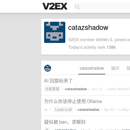
catazshadow
V2EX member #399613, joined on
Today's activity rank
1586
catazshadow
提问
AI 回旋标来了
分享发现
•
catazshadow
•
Jun 12
• Lastly replied
为什么你该停止使用 Ollama
1
Local LLM
•
catazshadow
•
Apr 22
• Lastly 
疑似被 ban，求解封
水
•
•
May 5
• Lastly replied by