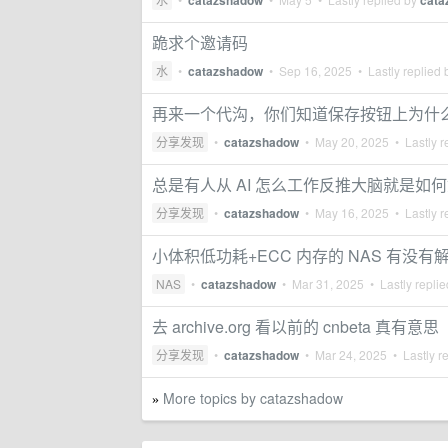
catazshadow
cata
跪求个邀请码
水
•
catazshadow
•
Sep 16, 2025
• Lastly replied
再来一个代沟，你们知道保存按钮上为什
分享发现
•
catazshadow
•
May 20, 2025
• Lastly r
总是有人从 AI 怎么工作反推大脑就是如
分享发现
•
catazshadow
•
May 16, 2025
• Lastly r
小体积低功耗+ECC 内存的 NAS 有没有
NAS
•
catazshadow
•
Mar 31, 2025
• Lastly repli
去 archive.org 看以前的 cnbeta 真有意思
分享发现
•
catazshadow
•
Mar 24, 2025
• Lastly r
More topics by catazshadow
»