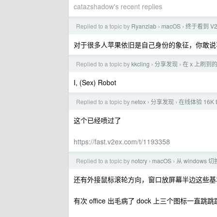
catazshadow's recent replies
Replied to a topic by
Ryanzlab
macOS
终于看到 V
›
›
对于很多人苹果依旧是自己身份的象征，你敢说
Replied to a topic by
kkcling
分享发现
在 x 上刷到的
›
›
I, (Sex) Robot
Replied to a topic by
netox
分享发现
在线体验 16K 
›
›
这个已经喷过了
https://fast.v2ex.com/t/1193358
Replied to a topic by
notcry
macOS
从 windows 
›
›
还有外接鼠标滚轮方向，窗口放屏幕半边这些基
有次 office 出毛病了 dock 上三个图标一直跳跳