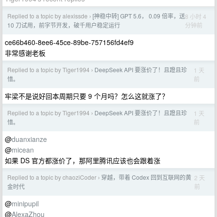
Replied to a topic by alexissde
[神稳中转] GPT 5.6， 0.09 倍率，送
8 小时 4
›
分钟前
10 刀试用，前字节开发，破千用户稳定运行
ce66b460-8ee6-45ce-89be-757156fd4ef9
非常感谢老板
Replied to a topic by Tiger1994
DeepSeek API 要涨价了！且蹬且珍
1 天
›
前
惜。
牢梁不是说好回本周期只要 9 个月吗？怎么这就涨了？
Replied to a topic by Tiger1994
DeepSeek API 要涨价了！且蹬且珍
1 天
›
前
惜。
@
duanxianze
@
micean
如果 DS 官方都涨价了，那阿里腾讯应该也会跟着涨
Replied to a topic by chaoziCoder
穿越，带着 Codex 回到互联网的黄
2 天
›
前
金时代
@
minipupil
@
AlexaZhou