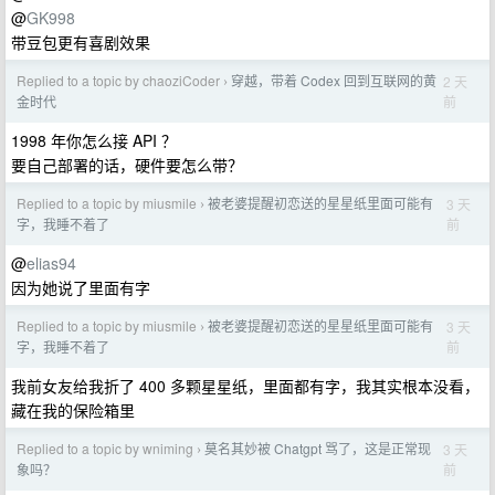
@
GK998
带豆包更有喜剧效果
Replied to a topic by chaoziCoder
穿越，带着 Codex 回到互联网的黄
2 天
›
前
金时代
1998 年你怎么接 API ？
要自己部署的话，硬件要怎么带？
Replied to a topic by miusmile
被老婆提醒初恋送的星星纸里面可能有
3 天
›
前
字，我睡不着了
@
elias94
因为她说了里面有字
Replied to a topic by miusmile
被老婆提醒初恋送的星星纸里面可能有
3 天
›
前
字，我睡不着了
我前女友给我折了 400 多颗星星纸，里面都有字，我其实根本没看，
藏在我的保险箱里
Replied to a topic by wniming
莫名其妙被 Chatgpt 骂了，这是正常现
3 天
›
前
象吗？