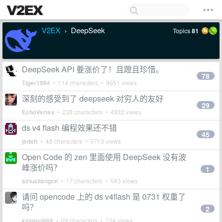
V2EX
DeepSeek
Topics
81
›
DeepSeek API 要涨价了！且蹬且珍惜。
78
Tiger1994
• 114 characters • 9651 views
深刻的感受到了 deepseek 对穷人的友好
29
EchoVertex
• 238 characters • 4932 views
ds v4 flash 编程效果还不错
45
jedeft
• 48 characters • 5713 views
Open Code 的 zen 里面使用 DeepSeek 没有波
峰涨价吗？
1
siriusliangcn
• 17 characters • 583 views
请问 opencode 上的 ds v4flash 是 0731 权重了
吗？
2
kingmo888
• 69 characters • 724 views