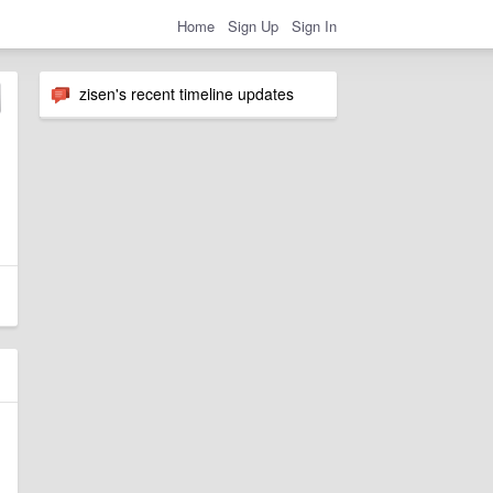
Home
Sign Up
Sign In
zisen's recent timeline updates