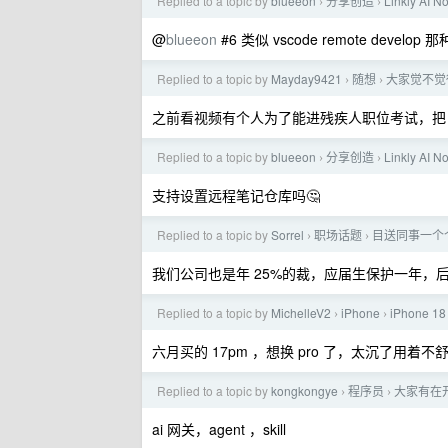
Replied to a topic by
blueeon
分享创造
Linkly 
›
›
@
blueeon
#6 类似 vscode remote develop 那
Replied to a topic by
Mayday9421
随想
大家觉不觉
›
›
之前看视频有个人为了能进残疾人职位考试，把
Replied to a topic by
blueeon
分享创造
Linkly 
›
›
支持设置远程笔记仓库吗🤔
Replied to a topic by
Sorrel
职场话题
目送同事一个
›
›
我们公司也是年 25%的裁，应届生保护一年，
Replied to a topic by
MichelleV2
iPhone
iPhone 
›
›
六月买的 17pm ，想换 pro 了，太沉了用着不
Replied to a topic by
kongkongye
程序员
大家有在开发
›
›
ai 网关，agent ，skill