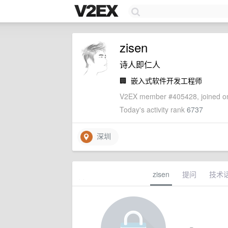
zisen
诗人即仁人
🏢
嵌入式软件开发工程师
V2EX member #405428, joined on
Today's activity rank
6737
深圳
zisen
提问
技术