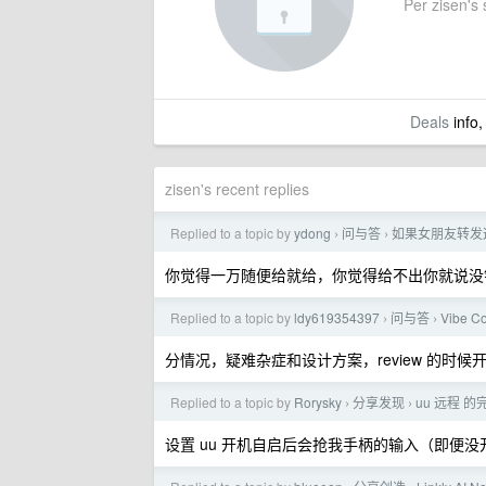
Per zisen's s
Deals
info,
zisen's recent replies
Replied to a topic by
ydong
问与答
如果女朋友转发
›
›
你觉得一万随便给就给，你觉得给不出你就说没
Replied to a topic by
ldy619354397
问与答
Vibe
›
›
分情况，疑难杂症和设计方案，review 的时候开
Replied to a topic by
Rorysky
分享发现
uu 远程 
›
›
设置 uu 开机自启后会抢我手柄的输入（即便