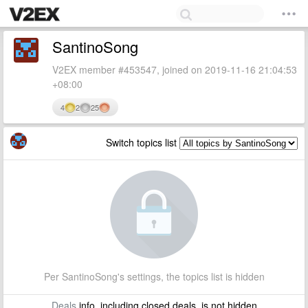
SantinoSong
V2EX member #453547, joined on 2019-11-16 21:04:53
+08:00
4
2
25
Switch topics list
Per SantinoSong's settings, the topics list is hidden
Deals
info, including closed deals, is not hidden