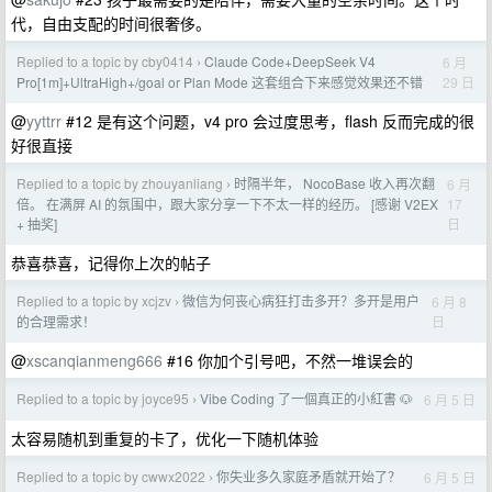
代，自由支配的时间很奢侈。
Replied to a topic by cby0414
Claude Code+DeepSeek V4
6 月
›
29 日
Pro[1m]+UltraHigh+/goal or Plan Mode 这套组合下来感觉效果还不错
@
yyttrr
#12 是有这个问题，v4 pro 会过度思考，flash 反而完成的很
好很直接
Replied to a topic by zhouyanliang
时隔半年， NocoBase 收入再次翻
6 月
›
17
倍。 在满屏 AI 的氛围中，跟大家分享一下不太一样的经历。 [感谢 V2EX
日
+ 抽奖]
恭喜恭喜，记得你上次的帖子
Replied to a topic by xcjzv
微信为何丧心病狂打击多开？多开是用户
6 月 8
›
日
的合理需求！
@
xscanqianmeng666
#16 你加个引号吧，不然一堆误会的
Replied to a topic by joyce95
Vibe Coding 了一個真正的小紅書 🐶
6 月 5 日
›
太容易随机到重复的卡了，优化一下随机体验
Replied to a topic by cwwx2022
你失业多久家庭矛盾就开始了？
6 月 5 日
›