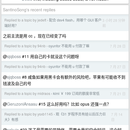
SantinoSong's recent replies
Replied to a topic by jedeft
配合 dsv4 flash，用哪个 GUI 客户
3 小时 28 分钟
›
前
端好用？
之前主流是用 cc ，现在已经变了吗
Replied to a topic by 94nb
oyunfor 不能用 u 付款了嘛
7 月 28 日
›
@
sjqboss
#11 用自己的卡就没这个问题呀
Replied to a topic by 94nb
oyunfor 不能用 u 付款了嘛
7 月 27 日
›
@
sjqboss
#8 咸鱼如果用黑卡会有额外的风险吧，苹果有可能收不到
钱波及自己的号
Replied to a topic by midraos
kimi ￥ 199 订阅的额度非常低
7 月 21 日
›
@
GeruzoniAnsasu
#15 这么好用吗？比如 opus 还强一点？
Replied to a topic by ysxb1145
观《31 岁程序员有娃以后压力巨
7 月 14
›
日
大》有感
@
sakujo
#23 孩子最需要的是陪伴，需要大量的空余时间。这个时